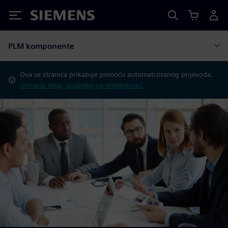
Siemens
PLM komponente
Ova se stranica prikazuje pomoću automatiziranog prijevoda.
Umjesto toga, pogledaj na engleskom?