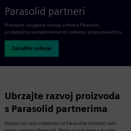
Parasolid partneri
Pristupite uslugama razvoja softvera Parasolid,
pružateljima komplementarnih rješenja i preprodavačima.
Zatražite suđenje
Ubrzajte razvoj proizvoda
s Parasolid partnerima
Dobijte još veću vrijednost od Parasolida koristeći našu
mrežu partnera Parasolid. Blisko surađujemo s drugim