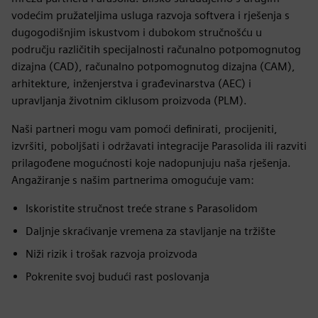
vodećim pružateljima usluga razvoja softvera i rješenja s
dugogodišnjim iskustvom i dubokom stručnošću u
području različitih specijalnosti računalno potpomognutog
dizajna (CAD), računalno potpomognutog dizajna (CAM),
arhitekture, inženjerstva i građevinarstva (AEC) i
upravljanja životnim ciklusom proizvoda (PLM).
Naši partneri mogu vam pomoći definirati, procijeniti,
izvršiti, poboljšati i održavati integracije Parasolida ili razviti
prilagođene mogućnosti koje nadopunjuju naša rješenja.
Angažiranje s našim partnerima omogućuje vam:
Iskoristite stručnost treće strane s Parasolidom
Daljnje skraćivanje vremena za stavljanje na tržište
Niži rizik i trošak razvoja proizvoda
Pokrenite svoj budući rast poslovanja