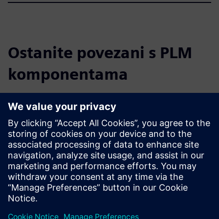
Ostanite povezani s PLM
komponentama
Pročitajte blog
Steknite nove perspektive o PLM komponentama i PLM
tržištu općenito.
Posjetite blog PLM Components