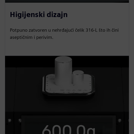
P
M
S
P
E
l
u
e
I
n
Higijenski dizajn
a
t
t
P
t
y
e
t
e
Potpuno zatvoren u nehrđajući čelik 316-L što ih čini
i
r
aseptičnim i perivim.
n
f
g
u
s
l
l
s
c
r
e
e
n