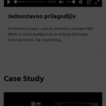
y
-00:08
P
M
S
P
E
l
u
e
I
n
Jednostavno prilagodljiv
a
t
t
P
t
y
e
t
e
Uz klinove za tiple i rupe za montažu s navojem M4,
i
r
XBots se može konfigurirati za držanje bilo kojeg
n
f
korisnog tereta, čak i konzolnog.
g
u
s
l
l
s
c
Case Study
r
e
e
n