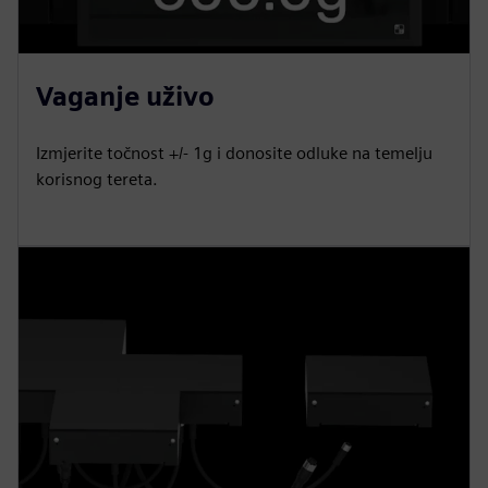
Vaganje uživo
Izmjerite točnost +/- 1g i donosite odluke na temelju
korisnog tereta.