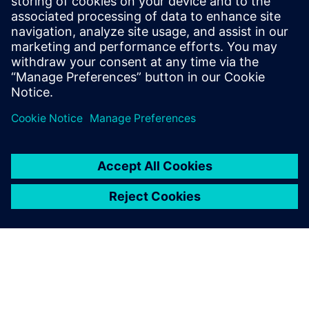
Farmaceutske i životne
znanosti
Sustav Planar Motor omogućuje poboljšanu sljedivost
proizvoda, dok pojednostavljena mehanika dovodi do
kraćeg vremena prebacivanja i smanjenog održavanja.
Varijanta higijenskog proizvoda pruža neusporedivu
čistoću, čineći Planar Motor vrhunskim transportnim
sustavom za sterilna okruženja.