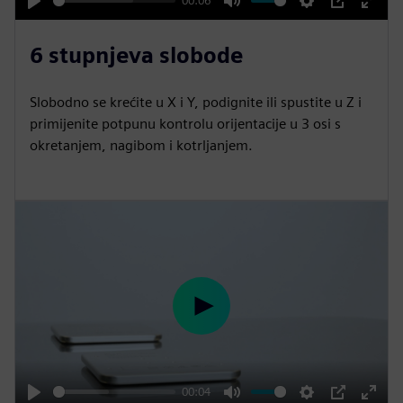
00:06
P
M
S
P
E
l
u
e
I
n
6 stupnjeva slobode
a
t
t
P
t
y
e
t
e
Slobodno se krećite u X i Y, podignite ili spustite u Z i
i
r
primijenite potpunu kontrolu orijentacije u 3 osi s
n
f
okretanjem, nagibom i kotrljanjem.
g
u
s
l
l
s
c
r
e
P
e
l
n
a
y
00:04