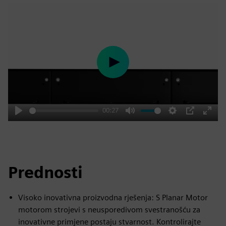
Play
00:27
Play
Mute
Settings
PIP
Enter
fulls
Prednosti
Visoko inovativna proizvodna rješenja: S Planar Motor
motorom strojevi s neusporedivom svestranošću za
inovativne primjene postaju stvarnost. Kontrolirajte