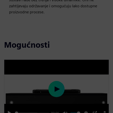
zahtijevaju održavanje i omogućuju lako dostupne
proizvodne procese.
Mogućnosti
P
l
a
y