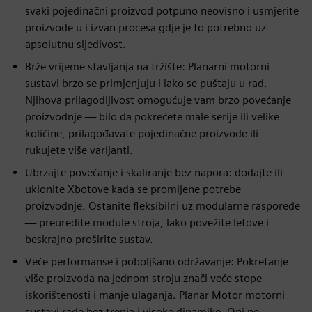
svaki pojedinačni proizvod potpuno neovisno i usmjerite
proizvode u i izvan procesa gdje je to potrebno uz
apsolutnu sljedivost.
Brže vrijeme stavljanja na tržište: Planarni motorni
sustavi brzo se primjenjuju i lako se puštaju u rad.
Njihova prilagodljivost omogućuje vam brzo povećanje
proizvodnje — bilo da pokrećete male serije ili velike
količine, prilagođavate pojedinačne proizvode ili
rukujete više varijanti.
Ubrzajte povećanje i skaliranje bez napora: dodajte ili
uklonite Xbotove kada se promijene potrebe
proizvodnje. Ostanite fleksibilni uz modularne rasporede
— preuredite module stroja, lako povežite letove i
beskrajno proširite sustav.
Veće performanse i poboljšano održavanje: Pokretanje
više proizvoda na jednom stroju znači veće stope
iskorištenosti i manje ulaganja. Planar Motor motorni
sustavi rade bez trenja i visoke dinamike. Oni ne