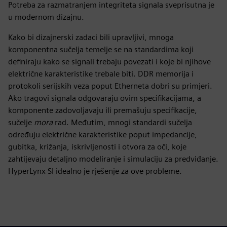
Potreba za razmatranjem integriteta signala sveprisutna je
u modernom dizajnu.
Kako bi dizajnerski zadaci bili upravljivi, mnoga
komponentna sučelja temelje se na standardima koji
definiraju kako se signali trebaju povezati i koje bi njihove
električne karakteristike trebale biti. DDR memorija i
protokoli serijskih veza poput Etherneta dobri su primjeri.
Ako tragovi signala odgovaraju ovim specifikacijama, a
komponente zadovoljavaju ili premašuju specifikacije,
sučelje
mora
rad. Međutim, mnogi standardi sučelja
određuju električne karakteristike poput impedancije,
gubitka, križanja, iskrivljenosti i otvora za oči, koje
zahtijevaju detaljno modeliranje i simulaciju za predviđanje.
HyperLynx SI idealno je rješenje za ove probleme.