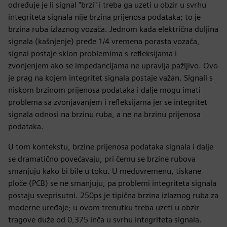
određuje je li signal "brzi" i treba ga uzeti u obzir u svrhu
integriteta signala nije brzina prijenosa podataka; to je
brzina ruba izlaznog vozača. Jednom kada električna duljina
signala (kašnjenje) pređe 1/4 vremena porasta vozača,
signal postaje sklon problemima s refleksijama i
zvonjenjem ako se impedancijama ne upravlja pažljivo. Ovo
je prag na kojem integritet signala postaje važan. Signali s
niskom brzinom prijenosa podataka i dalje mogu imati
problema sa zvonjavanjem i refleksijama jer se integritet
signala odnosi na brzinu ruba, a ne na brzinu prijenosa
podataka.
U tom kontekstu, brzine prijenosa podataka signala i dalje
se dramatično povećavaju, pri čemu se brzine rubova
smanjuju kako bi bile u toku. U međuvremenu, tiskane
ploče (PCB) se ne smanjuju, pa problemi integriteta signala
postaju sveprisutni. 250ps je tipična brzina izlaznog ruba za
moderne uređaje; u ovom trenutku treba uzeti u obzir
tragove duže od 0,375 inča u svrhu integriteta signala.