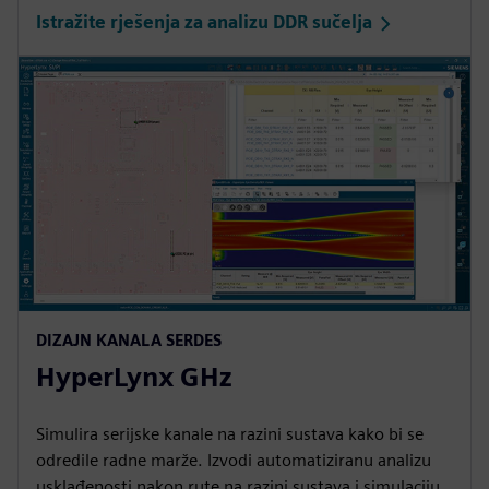
Istražite rješenja za analizu DDR sučelja
DIZAJN KANALA SERDES
HyperLynx GHz
Simulira serijske kanale na razini sustava kako bi se
odredile radne marže. Izvodi automatiziranu analizu
usklađenosti nakon rute na razini sustava i simulaciju