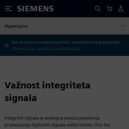
Siemens
HyperLynx
Ova se stranica prikazuje pomoću automatiziranog prijevoda.
Umjesto toga, pogledaj na engleskom?
Važnost integriteta
signala
Integritet signala je analogna analiza ponašanja
prebacivanja digitalnih signala velike brzine. Ono što