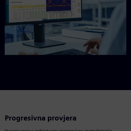
Progresivna provjera
HyperLynxova jedinstvena progresivna metodologija