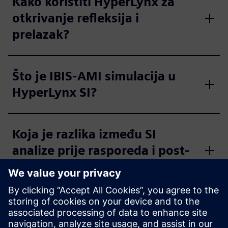
Kako koristiti HyperLynx za
otkrivanje refleksija i
prelazak?
Što je IBIS-AMI simulacija u
HyperLynx SI?
Koja je razlika između SI
analize prije rasporeda i post-
rasporeda u HyperLynx?
Koje su najbolje prakse za SI
simulaciju pomoću