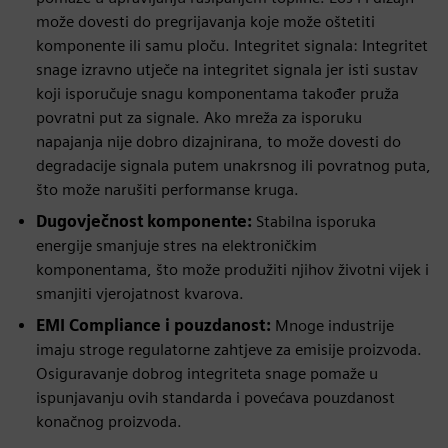
može dovesti do pregrijavanja koje može oštetiti
komponente ili samu ploču. Integritet signala: Integritet
snage izravno utječe na integritet signala jer isti sustav
koji isporučuje snagu komponentama također pruža
povratni put za signale. Ako mreža za isporuku
napajanja nije dobro dizajnirana, to može dovesti do
degradacije signala putem unakrsnog ili povratnog puta,
što može narušiti performanse kruga.
Dugovječnost komponente:
Stabilna isporuka
energije smanjuje stres na elektroničkim
komponentama, što može produžiti njihov životni vijek i
smanjiti vjerojatnost kvarova.
EMI Compliance i pouzdanost:
Mnoge industrije
imaju stroge regulatorne zahtjeve za emisije proizvoda.
Osiguravanje dobrog integriteta snage pomaže u
ispunjavanju ovih standarda i povećava pouzdanost
konačnog proizvoda.