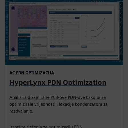
AC PDN OPTIMIZACIJA
HyperLynx PDN Optimization
Analizira dizajnirane PCB-ove PDN-ove kako bi se
optimizirale vrijednosti i lokacije kondenzatora za
razdvajanje.
Istražite rješenja za optimizaciju PDN