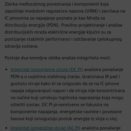
Zbirka međusobnog povezivanja i komponenti koja
započinje modulom regulatora napona (VRM) i završava na
IC pinovima za napajanje poznata je kao Mreža za
distribuciju energije (PDN). Pravilno projektiranje i analiza
distribucijskih mreža električne energije ključni su za
postizanje stabilnih performansi i održavanje cjelokupnog
zdravlja sustava.
Postoje dva temeljna oblika analize integriteta moći:
Integritet istosmjerne struje (DC PI)
analizira ponašanje
PDN-a u uvjetima stabilnog stanja. Izračunava IR pad i
gustoću struje kako bi se osiguralo da se na IC pinove
napaja odgovarajući napon i da struja nije koncentrirana
na načine koji uzrokuju toplinska naprezanja koja mogu
oštetiti sustav. DC PI prvenstveno se fokusira na
komponente napajanja, energetske ravnine i povezane
šavove koji omogućuju protok energije iz sloja u sloj.
Integritet izmjenične struje (AC PI)
analizira ponašanje