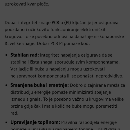
uzrokovati kvar ploče.
Dobar integritet snage PCB-a (PI) ključan je jer osigurava
pouzdano i učinkovito funkcioniranje elektroničkih
krugova. To se posebno odnosi na današnje niskonaponske
IC velike snage. Dobar PCB PI pomaže kod:
Stabilan rad:
Integritet napajanja osigurava da se
stabilna i čista snaga isporučuje svim komponentama.
Varijacije ili buka u napajanju mogu uzrokovati
neispravnost komponenata ili se ponašati nepredvidivo.
Smanjena buka i smetnje:
Dobro dizajnirana mreža za
distribuciju energije pomaže minimizirati spajanje
između signala. To je posebno važno u krugovima velike
brzine gdje čak i male količine buke mogu poremetiti
rad.
Upravljanje toplinom:
Pravilna raspodjela energije
pomaže u upravljanju rasipanjem topline. Loš PI dizajn