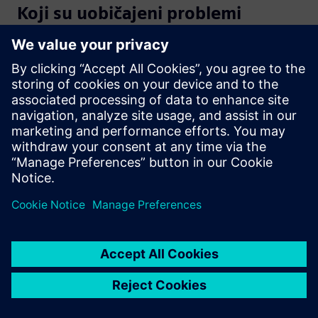
Koji su uobičajeni problemi
integriteta napajanja koje
rješava HyperLynx?
Koja je razlika između DC i AC
analize u HyperLynx PI?