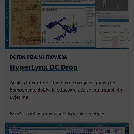
DC PDN DIZAJN I PROVJERA
HyperLynx DC Drop
Analiza integriteta istosmjerne snage osigurava da
komponente dobivaju odgovarajuću snagu u stabilnim
uvjetima
Istražite rješenja sustava za isporuku energije