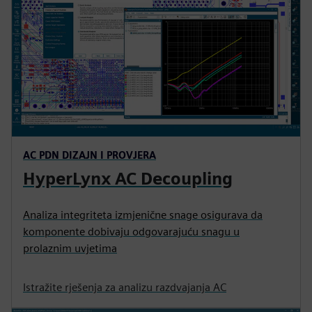
AC PDN DIZAJN I PROVJERA
HyperLynx AC Decoupling
Analiza integriteta izmjenične snage osigurava da
komponente dobivaju odgovarajuću snagu u
prolaznim uvjetima
Istražite rješenja za analizu razdvajanja AC