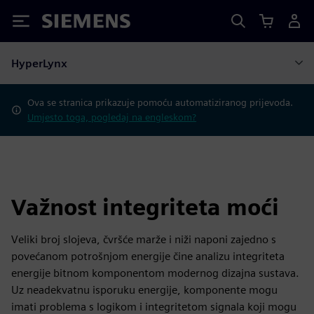
Siemens
HyperLynx
Ova se stranica prikazuje pomoću automatiziranog prijevoda.
Umjesto toga, pogledaj na engleskom?
Važnost integriteta moći
Veliki broj slojeva, čvršće marže i niži naponi zajedno s
povećanom potrošnjom energije čine analizu integriteta
energije bitnom komponentom modernog dizajna sustava.
Uz neadekvatnu isporuku energije, komponente mogu
imati problema s logikom i integritetom signala koji mogu