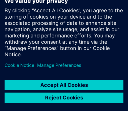
Koristite ažuriranu metodologiju dizajna rigid-flex za
učinkovito definiranje obrisa ploča, slaganja i
regionalnih ograničenja. Koristite alate za međusobno
povezivanje visoke gustoće (HDI) kako biste uklonili
zaobilazna rješenja.