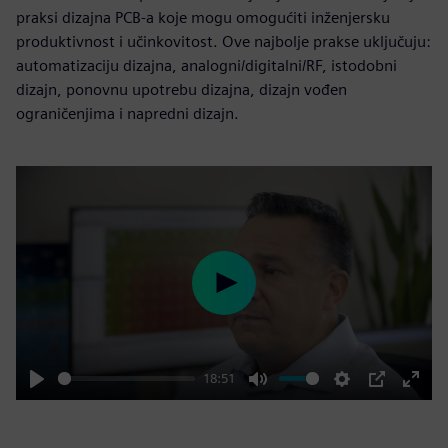
praksi dizajna PCB-a koje mogu omogućiti inženjersku
produktivnost i učinkovitost. Ove najbolje prakse uključuju:
automatizaciju dizajna, analogni/digitalni/RF, istodobni
dizajn, ponovnu upotrebu dizajna, dizajn vođen
ograničenjima i napredni dizajn.
Play
18:51
Play
Mute
Settings
PIP
Enter
fulls