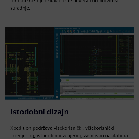
formate razmjene kako biste povećali učinkovitost
suradnje.
Istodobni dizajn
Xpedition podržava višekorisnički, višekorisnički
inženjering, istodobni inženjering zasnovan na alatima