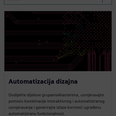
Automatizacija dizajna
Dodijelite dijelove grupama/klasterima, usmjeravajte
pomoću kombinacije interaktivnog i automatiziranog
usmjeravanja i generirajte izlaze koristeći ugrađenu
automatiziranu funkcionalnost.