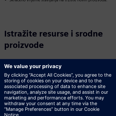
Istražite resurse i srodne
proizvode
Dodatne informacije i resursi
Marketing web stranica
E-trgovina
Preduvjeti
Ništa