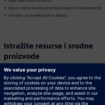
Kako ćete postići tu svrhu?
Koja su važna fokusna područja programa transformacije
Snimljen u komunikacijskom klizaču
Istražite resurse i srodne
proizvode
Dodatne informacije i resursi
Više informacija
Preduvjeti
nijedan