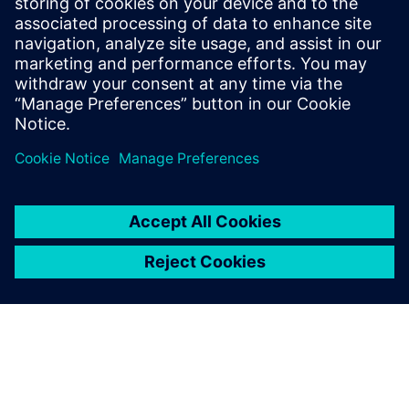
X Manufacturing Premium, nadovezujući se na
napredni proizvod, uz višesnu obradu koja se
powered by tehnologijama u oblaku.