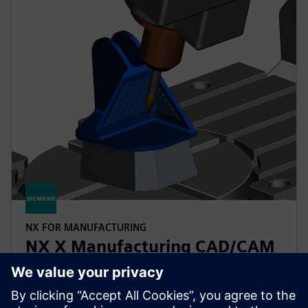
NX FOR MANUFACTURING
NX X Manufacturing CAD/CAM
Premium
Pojednostavite programiranje složenih dijelova uz NX