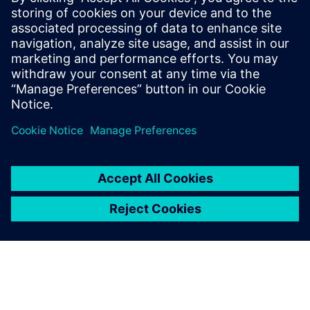
proizvode
Preduvjeti