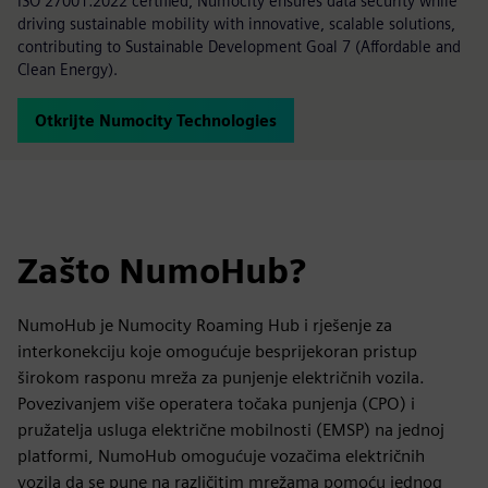
ISO 27001:2022 certified, Numocity ensures data security while
driving sustainable mobility with innovative, scalable solutions,
contributing to Sustainable Development Goal 7 (Affordable and
Clean Energy).
Otkrijte Numocity Technologies
Zašto NumoHub?
NumoHub je Numocity Roaming Hub i rješenje za
interkonekciju koje omogućuje besprijekoran pristup
širokom rasponu mreža za punjenje električnih vozila.
Povezivanjem više operatera točaka punjenja (CPO) i
pružatelja usluga električne mobilnosti (EMSP) na jednoj
platformi, NumoHub omogućuje vozačima električnih
vozila da se pune na različitim mrežama pomoću jednog