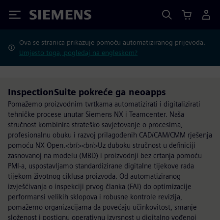
Siemens
Ova se stranica prikazuje pomoću automatiziranog prijevoda.
Umjesto toga, pogledaj na engleskom?
InspectionSuite pokreće ga neoapps
Pomažemo proizvodnim tvrtkama automatizirati i digitalizirati
tehničke procese unutar Siemens NX i Teamcenter. Naša
stručnost kombinira strateško savjetovanje o procesima,
profesionalnu obuku i razvoj prilagođenih CAD/CAM/CMM rješenja
pomoću NX Open.<br/><br/>Uz duboku stručnost u definiciji
zasnovanoj na modelu (MBD) i proizvodnji bez crtanja pomoću
PMI-a, uspostavljamo standardizirane digitalne tijekove rada
tijekom životnog ciklusa proizvoda. Od automatiziranog
izvješćivanja o inspekciji prvog članka (FAI) do optimizacije
performansi velikih sklopova i robusne kontrole revizija,
pomažemo organizacijama da povećaju učinkovitost, smanje
složenost i postignu operativnu izvrsnost u digitalno vođenoj