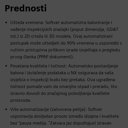
Prednosti
Ušteda vremena: Softver automatizira baloniranje i
vađenje inspekcijskih značajki (poput dimenzija, GD&T
itd.) iz 2D crteža ili 3D modela. Ovaj automatizirani
postupak može uštedjeti do 90% vremena u usporedbi s
ručnim pristupima prilikom izrade izvještaja o pregledu
prvog članka (PPAP dokumenti).
Povećana kvaliteta i točnost: Automatsko postavljanje
balona i izvlačenje podataka u NX osigurava da vaša
izvješća o inspekciji budu bez grešaka. Ova ugrađena
točnost pomaže vam da smanjite otpad i preradu, što
izravno dovodi do značajnog poboljšanja kvalitete
proizvoda.
Više automatizacije (zatvorena petlja): Softver
uspostavlja dosljedan proces između dizajna i kvalitete
bez "pauza medija. "Zatvara jaz dopuštajući izravan