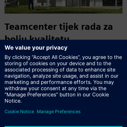
Teamcenter tijek rada za
bolju kvalitetu
MACO je zatvorio jaz između dizajna i kvalitete
automatizacijom inspekcijskih dokumenata, stvarajući
besprijekoran CAD-QA proces koji je poboljšao kvalitetu
dijelova, smanjio troškove i ojačao vodstvo u inovacijama.
Mayer &amp; Co. GmbH &amp; Co. KG - Priča o kupcu