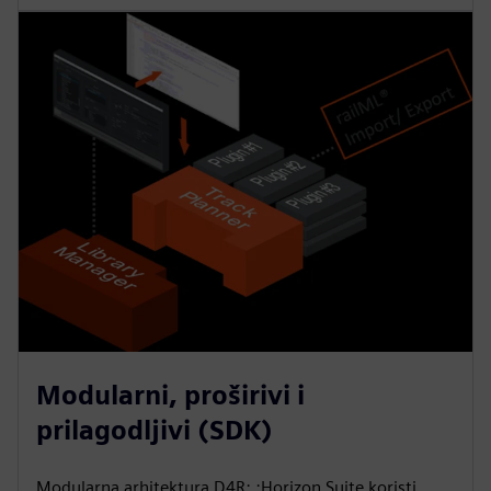
Modularni, proširivi i
prilagodljivi (SDK)
Modularna arhitektura D4R: :Horizon Suite koristi