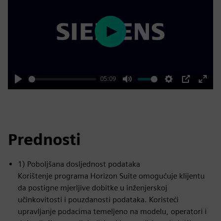
Play
05:09
Play
Mute
Settings
PIP
Enter
fulls
Prednosti
1) Poboljšana dosljednost podataka
Korištenje programa Horizon Suite omogućuje klijentu
da postigne mjerljive dobitke u inženjerskoj
učinkovitosti i pouzdanosti podataka. Koristeći
upravljanje podacima temeljeno na modelu, operatori i