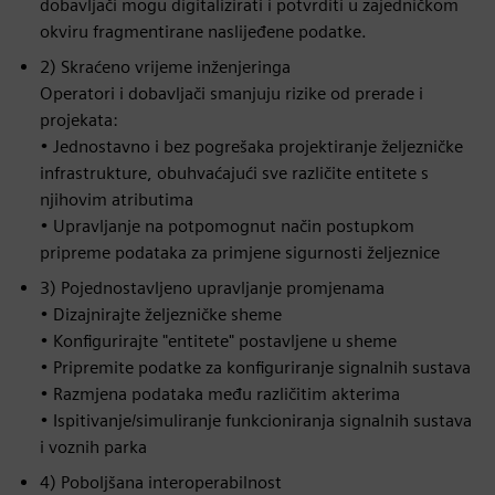
dobavljači mogu digitalizirati i potvrditi u zajedničkom
okviru fragmentirane naslijeđene podatke.
2) Skraćeno vrijeme inženjeringa
Operatori i dobavljači smanjuju rizike od prerade i
projekata:
• Jednostavno i bez pogrešaka projektiranje željezničke
infrastrukture, obuhvaćajući sve različite entitete s
njihovim atributima
• Upravljanje na potpomognut način postupkom
pripreme podataka za primjene sigurnosti željeznice
3) Pojednostavljeno upravljanje promjenama
• Dizajnirajte željezničke sheme
• Konfigurirajte "entitete" postavljene u sheme
• Pripremite podatke za konfiguriranje signalnih sustava
• Razmjena podataka među različitim akterima
• Ispitivanje/simuliranje funkcioniranja signalnih sustava
i voznih parka
4) Poboljšana interoperabilnost