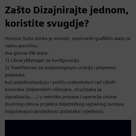
Zašto Dizajnirajte jednom,
koristite svugdje?
Horizon Suite zbirka je moćnih, svestranih grafičkih alata za
radnu površinu:
dva glavna SW alata:
1) LibraryManager za konfiguraciju
2) TrackPlanner za potpomognuto crtanje i pripremu
podataka
koji pojednostavljuju i potiču svakodnevni rad ciljnih
korisnika (željezničkih inženjera, stručnjaka za
signalizaciju,...) u nekoliko procesa i operacija unutar
životnog ciklusa projekta željezničkog signalnog sustava,
osiguravajući dosljednost podataka i sljedivost.