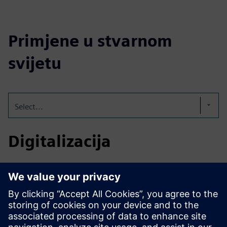
Primjene u stvarnom
svijetu
Select...
Digitalizacija
Dionici (IM, dobavljači tehnologije, integratori sustava,
inženjerske savjetodavne tvrtke) koriste različite (često
prilagođene) alate i formate podataka (često vlasničke)
kako bi:
• Dizajnirajte željezničke sheme