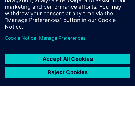
• Priprema podataka
• Razmjena podataka među različitim akterima
• Ispitivanje/simulacija