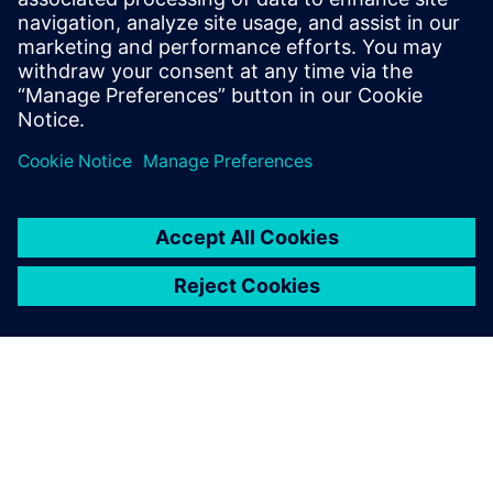
Informacije o proizvodu: NavVis IVION Core
Preduvjeti