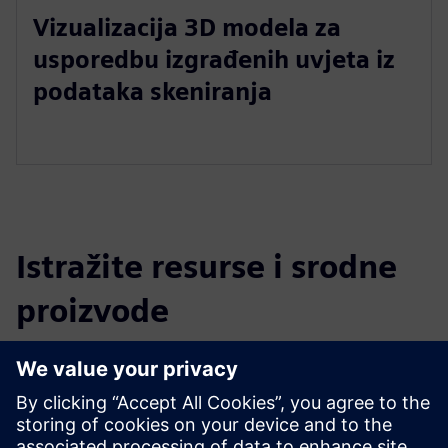
Vizualizacija 3D modela za
usporedbu izgrađenih uvjeta iz
podataka skeniranja
Istražite resurse i srodne
proizvode
Dodatne informacije i resursi
Predstavljamo NavVis IVION