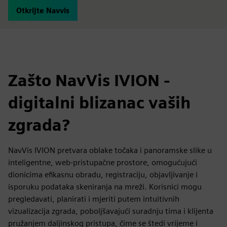
Otkrijte Navvis
Zašto NavVis IVION -
digitalni blizanac vaših
zgrada?
NavVis IVION pretvara oblake točaka i panoramske slike u
inteligentne, web-pristupačne prostore, omogućujući
dionicima efikasnu obradu, registraciju, objavljivanje i
isporuku podataka skeniranja na mreži. Korisnici mogu
pregledavati, planirati i mjeriti putem intuitivnih
vizualizacija zgrada, poboljšavajući suradnju tima i klijenta
pružanjem daljinskog pristupa, čime se štedi vrijeme i