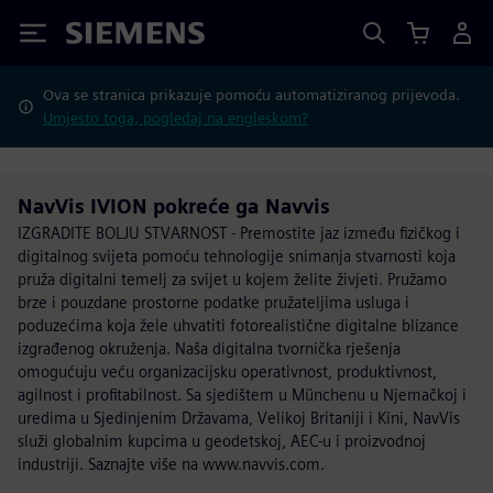
Siemens
Ova se stranica prikazuje pomoću automatiziranog prijevoda.
Umjesto toga, pogledaj na engleskom?
NavVis IVION pokreće ga Navvis
IZGRADITE BOLJU STVARNOST - Premostite jaz između fizičkog i
digitalnog svijeta pomoću tehnologije snimanja stvarnosti koja
pruža digitalni temelj za svijet u kojem želite živjeti. Pružamo
brze i pouzdane prostorne podatke pružateljima usluga i
poduzećima koja žele uhvatiti fotorealistične digitalne blizance
izgrađenog okruženja. Naša digitalna tvornička rješenja
omogućuju veću organizacijsku operativnost, produktivnost,
agilnost i profitabilnost. Sa sjedištem u Münchenu u Njemačkoj i
uredima u Sjedinjenim Državama, Velikoj Britaniji i Kini, NavVis
služi globalnim kupcima u geodetskoj, AEC-u i proizvodnoj
industriji. Saznajte više na www.navvis.com.