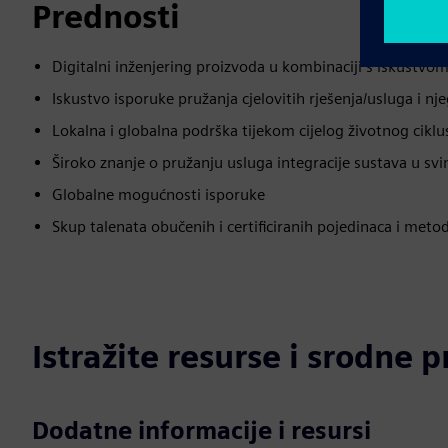
Prednosti
Digitalni inženjering proizvoda u kombinaciji s iskustv
Iskustvo isporuke pružanja cjelovitih rješenja/usluga i nj
Lokalna i globalna podrška tijekom cijelog životnog ciklu
Široko znanje o pružanju usluga integracije sustava u sv
Globalne mogućnosti isporuke
Skup talenata obučenih i certificiranih pojedinaca i meto
Istražite resurse i srodne 
Dodatne informacije i resursi