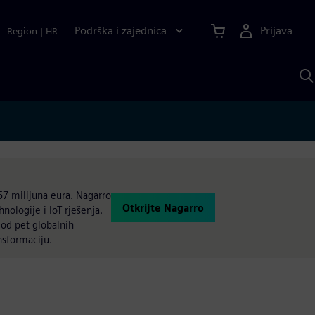
Podrška i zajednica
Prijava
Region
|
HR
P
p
S
57 milijuna eura. Nagarro
Otkrijte Nagarro
nologije i IoT rješenja.
 od pet globalnih
ansformaciju.