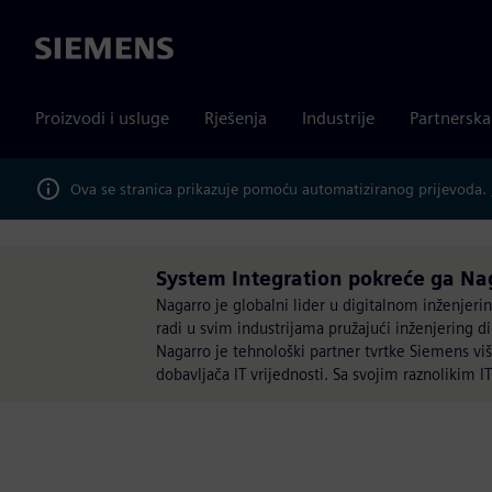
Siemens
Proizvodi i usluge
Rješenja
Industrije
Partnersk
Ova se stranica prikazuje pomoću automatiziranog prijevoda.
System Integration pokreće ga Na
Nagarro je globalni lider u digitalnom inženjer
radi u svim industrijama pružajući inženjering di
Nagarro je tehnološki partner tvrtke Siemens vi
dobavljača IT vrijednosti. Sa svojim raznolikim I