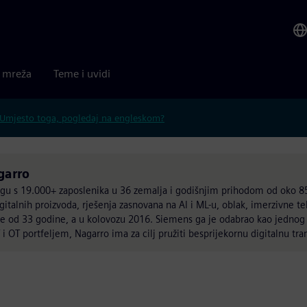
a mreža
Teme i uvidi
Umjesto toga, pogledaj na engleskom?
garro
ingu s 19.000+ zaposlenika u 36 zemalja i godišnjim prihodom od oko 8
gitalnih proizvoda, rješenja zasnovana na AI i ML-u, oblak, imerzivne teh
še od 33 godine, a u kolovozu 2016. Siemens ga je odabrao kao jednog
T i OT portfeljem, Nagarro ima za cilj pružiti besprijekornu digitalnu tr