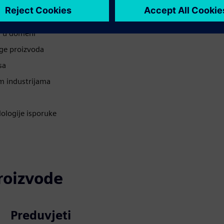
om u domeni
ege proizvoda
sa
im industrijama
dologije isporuke
proizvode
Preduvjeti