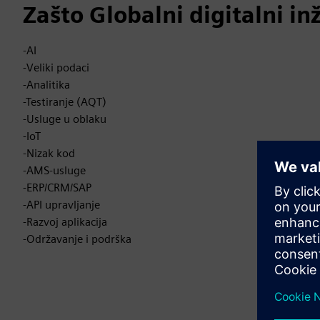
Zašto Globalni digitalni in
-AI
-Veliki podaci
-Analitika
-Testiranje (AQT)
-Usluge u oblaku
-IoT
-Nizak kod
-AMS-usluge
-ERP/CRM/SAP
-API upravljanje
-Razvoj aplikacija
-Održavanje i podrška