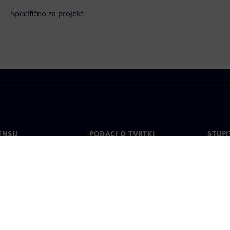
Specifično za projekt
ENSU
PODACI O TVRTKI
STUPI
Tvrtka
Konta
o
Odnosi s investitorima
Uredi 
 tisak
Strategija