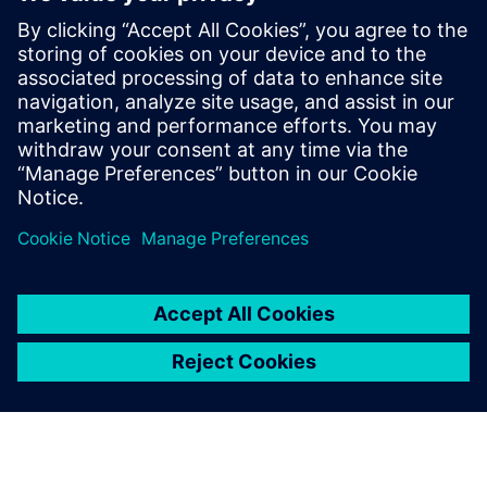
Preduvjeti
Aktivna pretplata na Siemens Insights Hub
Sveobuhvatno razumijevanje trenutnih proizvodnih procesa
Jasna artikulacija jedinstvenih proizvodnih izazova i željenih
rezultata