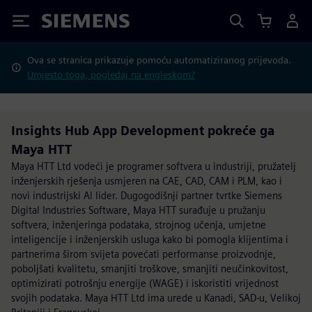
Siemens
Ova se stranica prikazuje pomoću automatiziranog prijevoda.
Umjesto toga, pogledaj na engleskom?
Insights Hub App Development pokreće ga
Maya HTT
Maya HTT Ltd vodeći je programer softvera u industriji, pružatelj
inženjerskih rješenja usmjeren na CAE, CAD, CAM i PLM, kao i
novi industrijski AI lider. Dugogodišnji partner tvrtke Siemens
Digital Industries Software, Maya HTT surađuje u pružanju
softvera, inženjeringa podataka, strojnog učenja, umjetne
inteligencije i inženjerskih usluga kako bi pomogla klijentima i
partnerima širom svijeta povećati performanse proizvodnje,
poboljšati kvalitetu, smanjiti troškove, smanjiti neučinkovitost,
optimizirati potrošnju energije (WAGE) i iskoristiti vrijednost
svojih podataka. Maya HTT Ltd ima urede u Kanadi, SAD-u, Velikoj