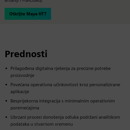
Britaniji i Francuskoj.
Otkrijte Maya HTT
Prednosti
Prilagođena digitalna rješenja za precizne potrebe
proizvodnje
Povećana operativna učinkovitost kroz personalizirane
aplikacije
Besprijekorna integracija s minimalnim operativnim
poremećajima
Ubrzani procesi donošenja odluka podržani analitikom
podataka u stvarnom vremenu