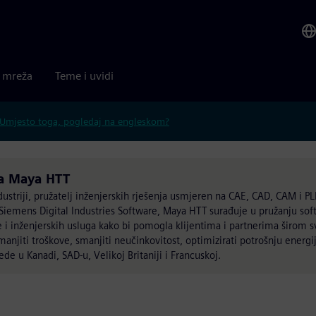
a mreža
Teme i uvidi
Umjesto toga, pogledaj na engleskom?
ga Maya HTT
striji, pružatelj inženjerskih rješenja usmjeren na CAE, CAD, CAM i PL
e Siemens Digital Industries Software, Maya HTT surađuje u pružanju sof
 i inženjerskih usluga kako bi pomogla klijentima i partnerima širom s
anjiti troškove, smanjiti neučinkovitost, optimizirati potrošnju energij
de u Kanadi, SAD-u, Velikoj Britaniji i Francuskoj.