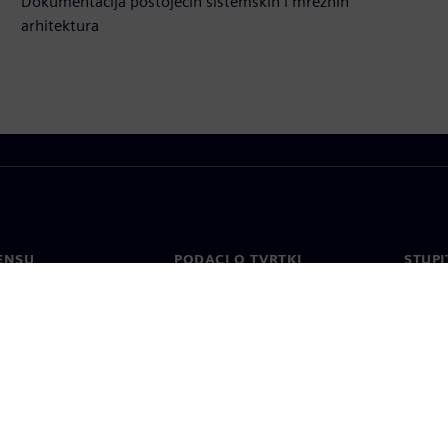
Dokumentacija postojećih sistemskih i mrežnih
arhitektura
ENSU
PODACI O TVRTKI
STUPI
Tvrtka
Konta
o
Odnosi s investitorima
Uredi 
 tisak
Strategija