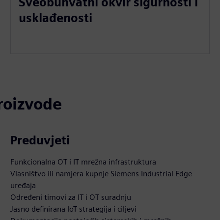
Sveobuhvatni okvir sigurnosti i
usklađenosti
proizvode
Preduvjeti
Funkcionalna OT i IT mrežna infrastruktura
Vlasništvo ili namjera kupnje Siemens Industrial Edge
uređaja
Određeni timovi za IT i OT suradnju
Jasno definirana IoT strategija i ciljevi