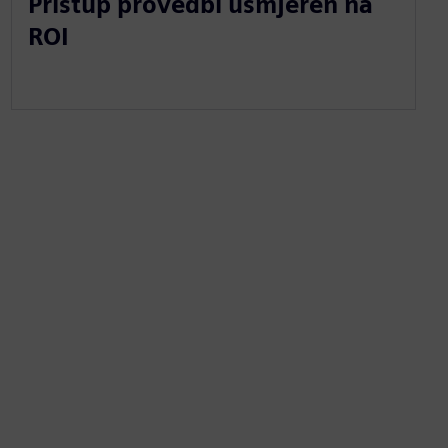
Pristup provedbi usmjeren na
ROI