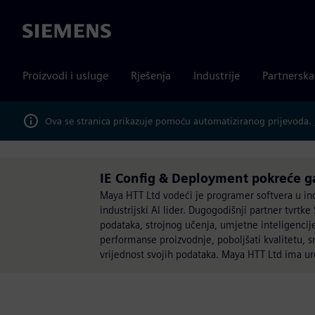
Siemens
Proizvodi i usluge
Rješenja
Industrije
Partnersk
Ova se stranica prikazuje pomoću automatiziranog prijevoda.
IE Config & Deployment pokreće 
Maya HTT Ltd vodeći je programer softvera u indu
industrijski AI lider. Dugogodišnji partner tvrtk
podataka, strojnog učenja, umjetne inteligencije
performanse proizvodnje, poboljšati kvalitetu, sm
vrijednost svojih podataka. Maya HTT Ltd ima ure