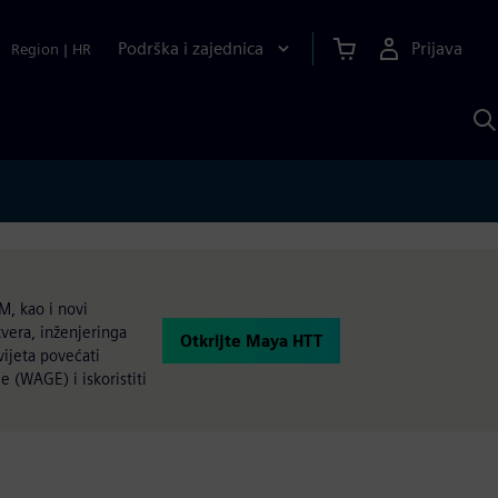
Podrška i zajednica
Prijava
Region
|
HR
P
p
S
M, kao i novi
tvera, inženjeringa
Otkrijte Maya HTT
vijeta povećati
e (WAGE) i iskoristiti