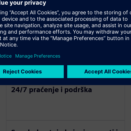
Glatka integracija u trenutne
sustave
24/7 praćenje i podrška