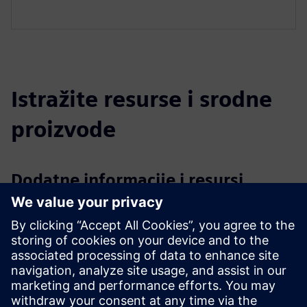
Istražite resurse i srodne
proizvode
Dodatne informacije i resursi
Zakažite osobni demo sastanak
Preduvjeti
Instalirani senzori na transformatoru s komunikacijskom
mrežom i IoT protokolom
Definicije sučelja za sustav treće strane