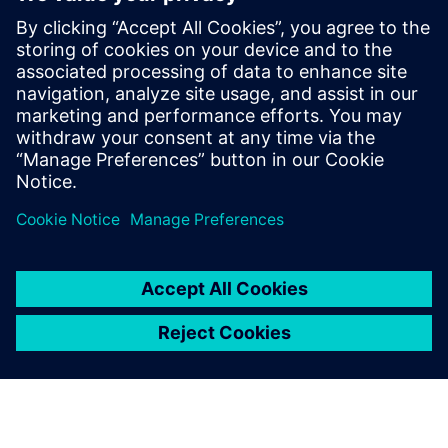
Lambent - Slučaj visokog obrazovanja Studies.pdf
Lambent FAQ
Preduvjeti
Pristup korisničkom Wi-Fi-u primarni je zahtjev za
pokretanje Lambent-a