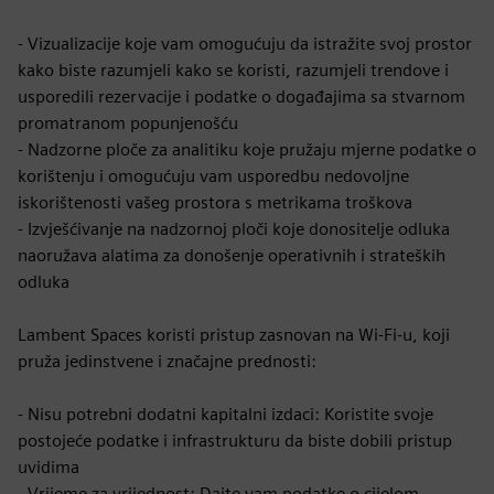
- Vizualizacije koje vam omogućuju da istražite svoj prostor
kako biste razumjeli kako se koristi, razumjeli trendove i
usporedili rezervacije i podatke o događajima sa stvarnom
promatranom popunjenošću
- Nadzorne ploče za analitiku koje pružaju mjerne podatke o
korištenju i omogućuju vam usporedbu nedovoljne
iskorištenosti vašeg prostora s metrikama troškova
- Izvješćivanje na nadzornoj ploči koje donositelje odluka
naoružava alatima za donošenje operativnih i strateških
odluka
Lambent Spaces koristi pristup zasnovan na Wi-Fi-u, koji
pruža jedinstvene i značajne prednosti:
- Nisu potrebni dodatni kapitalni izdaci: Koristite svoje
postojeće podatke i infrastrukturu da biste dobili pristup
uvidima
- Vrijeme za vrijednost: Dajte vam podatke o cijelom