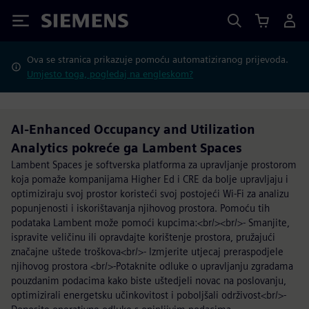
Siemens
Ova se stranica prikazuje pomoću automatiziranog prijevoda.
Umjesto toga, pogledaj na engleskom?
AI-Enhanced Occupancy and Utilization
Analytics pokreće ga Lambent Spaces
Lambent Spaces je softverska platforma za upravljanje prostorom
koja pomaže kompanijama Higher Ed i CRE da bolje upravljaju i
optimiziraju svoj prostor koristeći svoj postojeći Wi-Fi za analizu
popunjenosti i iskorištavanja njihovog prostora. Pomoću tih
podataka Lambent može pomoći kupcima:<br/><br/>- Smanjite,
ispravite veličinu ili opravdajte korištenje prostora, pružajući
značajne uštede troškova<br/>- Izmjerite utjecaj preraspodjele
njihovog prostora <br/>-Potaknite odluke o upravljanju zgradama
pouzdanim podacima kako biste uštedjeli novac na poslovanju,
optimizirali energetsku učinkovitost i poboljšali održivost<br/>-