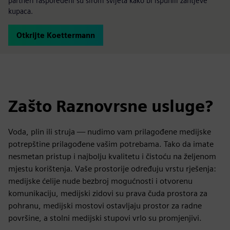
partneri raspoređeni su širom svijeta kako bi ispunili zahtjeve
kupaca.
Otkrijte Koettermann
Zašto Raznovrsne usluge?
Voda, plin ili struja — nudimo vam prilagođene medijske
potrepštine prilagođene vašim potrebama. Tako da imate
nesmetan pristup i najbolju kvalitetu i čistoću na željenom
mjestu korištenja. Vaše prostorije određuju vrstu rješenja:
medijske ćelije nude bezbroj mogućnosti i otvorenu
komunikaciju, medijski zidovi su prava čuda prostora za
pohranu, medijski mostovi ostavljaju prostor za radne
površine, a stolni medijski stupovi vrlo su promjenjivi.