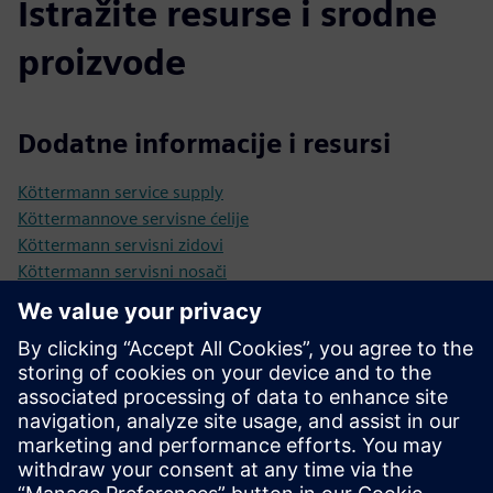
Istražite resurse i srodne
proizvode
Dodatne informacije i resursi
Köttermann service supply
Köttermannove servisne ćelije
Köttermann servisni zidovi
Köttermann servisni nosači
Köttermannove servisne kolone
Tehnički list: Servisne ćelije
Tehnički list: Servisni zid
Tehnički list: servisni stupovi montirani na klupu
Tehnički list: Servisni booms
Preduvjeti