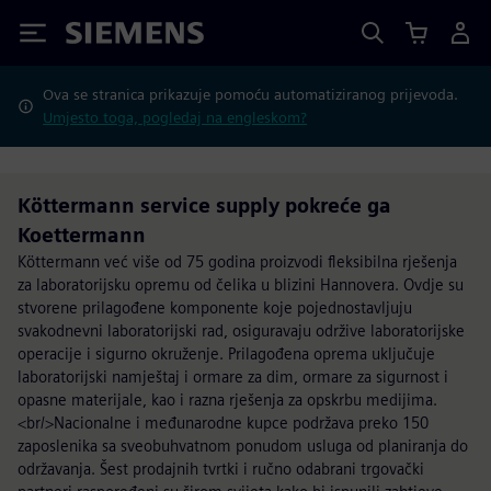
Siemens
Ova se stranica prikazuje pomoću automatiziranog prijevoda.
Umjesto toga, pogledaj na engleskom?
Köttermann service supply pokreće ga
Koettermann
Köttermann već više od 75 godina proizvodi fleksibilna rješenja
za laboratorijsku opremu od čelika u blizini Hannovera. Ovdje su
stvorene prilagođene komponente koje pojednostavljuju
svakodnevni laboratorijski rad, osiguravaju održive laboratorijske
operacije i sigurno okruženje. Prilagođena oprema uključuje
laboratorijski namještaj i ormare za dim, ormare za sigurnost i
opasne materijale, kao i razna rješenja za opskrbu medijima.
<br/>Nacionalne i međunarodne kupce podržava preko 150
zaposlenika sa sveobuhvatnom ponudom usluga od planiranja do
održavanja. Šest prodajnih tvrtki i ručno odabrani trgovački