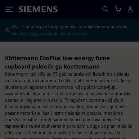
Siemens
Ova se stranica prikazuje pomoću automatiziranog prijevoda.
Umjesto toga, pogledaj na engleskom?
Köttermann EcoPlus low-energy fume
cupboard pokreće ga Koettermann
Köttermann već više od 75 godina proizvodi fleksibilna rješenja
za laboratorijsku opremu od čelika u blizini Hannovera. Ovdje su
stvorene prilagođene komponente koje pojednostavljuju
svakodnevni laboratorijski rad, osiguravaju održive laboratorijske
operacije i sigurno okruženje. Prilagođena oprema uključuje
laboratorijski namještaj i ormare za dim, ormare za sigurnost i
opasne materijale, kao i razna rješenja za opskrbu medijima.
<br/>Nacionalne i međunarodne kupce podržava preko 150
zaposlenika sa sveobuhvatnom ponudom usluga od planiranja do
održavanja. Šest prodajnih tvrtki i ručno odabrani trgovački