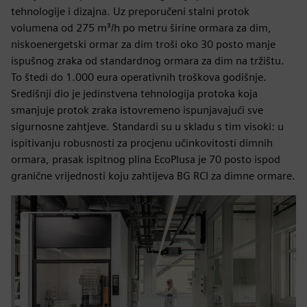
tehnologije i dizajna. Uz preporučeni stalni protok
volumena od 275 m³/h po metru širine ormara za dim,
niskoenergetski ormar za dim troši oko 30 posto manje
ispušnog zraka od standardnog ormara za dim na tržištu.
To štedi do 1.000 eura operativnih troškova godišnje.
Središnji dio je jedinstvena tehnologija protoka koja
smanjuje protok zraka istovremeno ispunjavajući sve
sigurnosne zahtjeve. Standardi su u skladu s tim visoki: u
ispitivanju robusnosti za procjenu učinkovitosti dimnih
ormara, prasak ispitnog plina EcoPlusa je 70 posto ispod
granične vrijednosti koju zahtijeva BG RCI za dimne ormare.