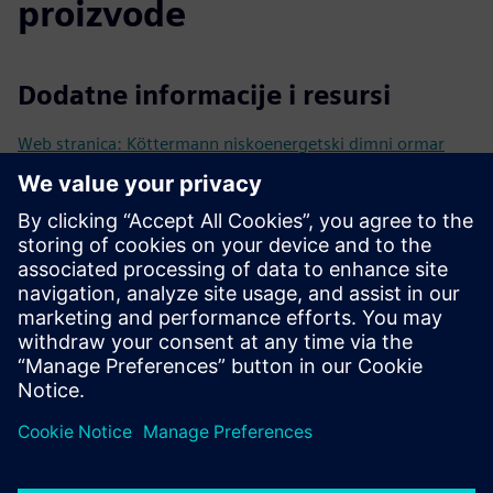
proizvode
Dodatne informacije i resursi
Web stranica: Köttermann niskoenergetski dimni ormar
EcoPlus
Video: Održiva laboratorijska rješenja tvrtke Köttermann
Tehnički list: Köttermann EcoPlus
Preduvjeti
Planiranje PCon: odlučite koje će značajke imati vaš budući
ormar za dim.