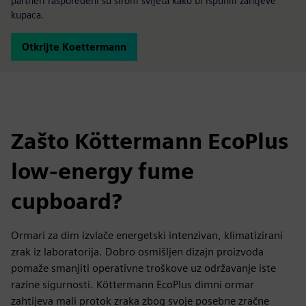
partneri raspoređeni su širom svijeta kako bi ispunili zahtjeve
kupaca.
Otkrijte Koettermann
Zašto Köttermann EcoPlus
low-energy fume
cupboard?
Ormari za dim izvlače energetski intenzivan, klimatizirani
zrak iz laboratorija. Dobro osmišljen dizajn proizvoda
pomaže smanjiti operativne troškove uz održavanje iste
razine sigurnosti. Köttermann EcoPlus dimni ormar
zahtijeva mali protok zraka zbog svoje posebne zračne