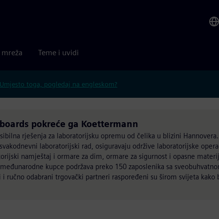
a mreža
Teme i uvidi
Umjesto toga, pogledaj na engleskom?
boards pokreće ga Koettermann
ibilna rješenja za laboratorijsku opremu od čelika u blizini Hannovera
kodnevni laboratorijski rad, osiguravaju održive laboratorijske operac
rijski namještaj i ormare za dim, ormare za sigurnost i opasne materija
 i međunarodne kupce podržava preko 150 zaposlenika sa sveobuhvat
i i ručno odabrani trgovački partneri raspoređeni su širom svijeta kako b