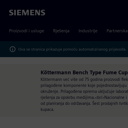
Siemens
Proizvodi i usluge
Rješenja
Industrije
Partnersk
Ova se stranica prikazuje pomoću automatiziranog prijevoda.
Köttermann Bench Type Fume Cup
Köttermann već više od 75 godina proizvodi fleks
prilagođene komponente koje pojednostavljuju sva
okruženje. Prilagođena oprema uključuje laborato
rješenja za opskrbu medijima.<br/>Nacionalne
od planiranja do održavanja. Šest prodajnih tvrtk
kupaca.