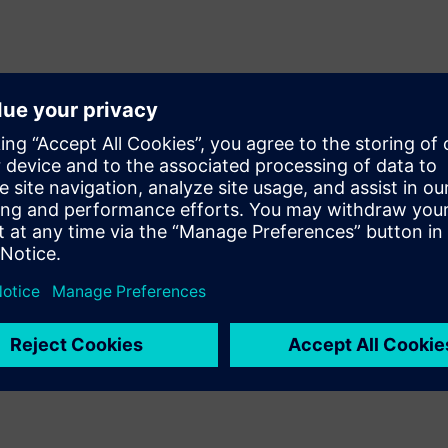
izajnirani prema vašim primjenama
st
 opremu
anje vode, plina itd.
 visinom ugradnje (2250 mm)