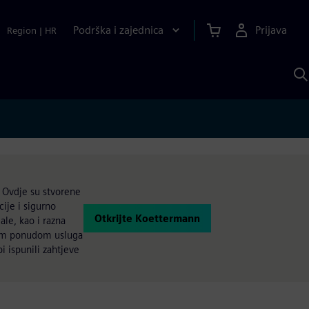
Podrška i zajednica
Prijava
Region
|
HR
P
p
S
. Ovdje su stvorene
ije i sigurno
Otkrijte Koettermann
le, kao i razna
nom ponudom usluga
i ispunili zahtjeve