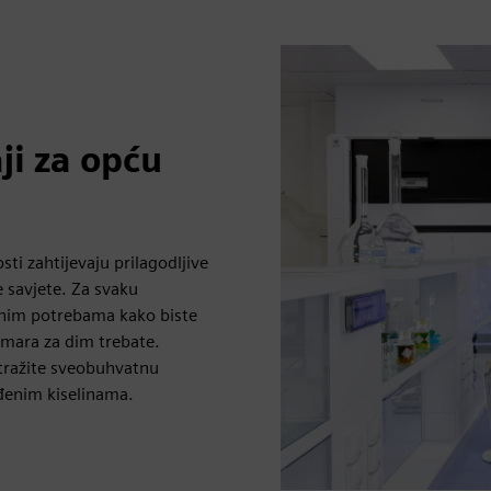
ji za opću
sti zahtijevaju prilagodljive
 savjete. Za svaku
čnim potrebama kako biste
rmara za dim trebate.
 tražite sveobuhvatnu
eđenim kiselinama.