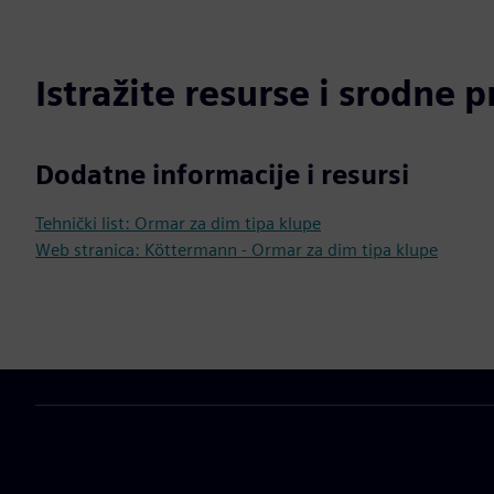
Istražite resurse i srodne 
Dodatne informacije i resursi
Tehnički list: Ormar za dim tipa klupe
Web stranica: Köttermann - Ormar za dim tipa klupe