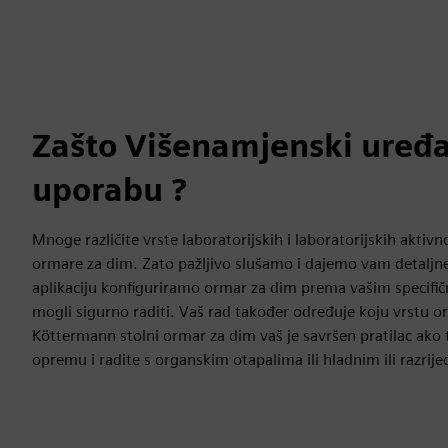
Zašto Višenamjenski uređa
uporabu ?
Mnoge različite vrste laboratorijskih i laboratorijskih aktivno
ormare za dim. Zato pažljivo slušamo i dajemo vam detaljne
aplikaciju konfiguriramo ormar za dim prema vašim specifi
mogli sigurno raditi. Vaš rad također određuje koju vrstu o
Köttermann stolni ormar za dim vaš je savršen pratilac ako
opremu i radite s organskim otapalima ili hladnim ili razrij