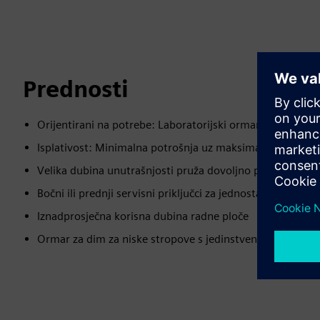
Prednosti
Orijentirani na potrebe: Laboratorijski ormari za dim d
Isplativost: Minimalna potrošnja uz maksimalnu sigurno
Velika dubina unutrašnjosti pruža dovoljno prostora za
Bočni ili prednji servisni priključci za jednostavno dodiriv
Iznadprosječna korisna dubina radne ploče
Ormar za dim za niske stropove s jedinstvenom niskom