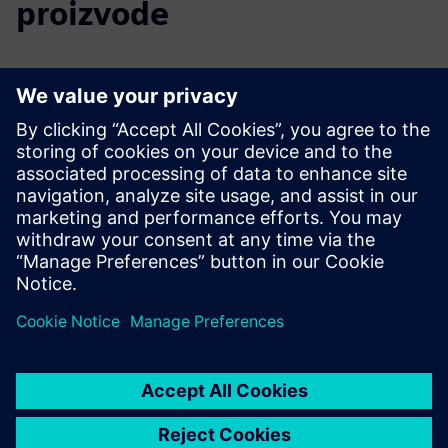
proizvode
Dodatne informacije i resursi
Vodič za implementaciju NX: Započnite u najboljim
uvjetima
Preduvjeti
Budite opremljeni NX CAD/CAM ili ga planirajte nabaviti