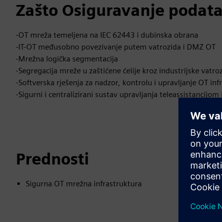
Zašto Osiguravanje podata
-OT mreža temeljena na IEC 62443 i dubinska obrana
-IT-OT međusobno povezivanje putem vatrozida i DMZ OT
-Mrežna logička segmentacija
-Segregacija mreže u zaštićene ćelije kroz industrijske vatro
-Softverska rješenja za nadzor, kontrolu i upravljanje OT in
-Sigurni i centralizirani sustav upravljanja teleassistancijo
Prednosti
Sigurna OT mrežna infrastruktura