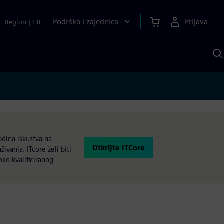
Podrška i zajednica
Prijava
Region
|
HR
P
p
S
odina iskustva na
Otkrijte ITCore
vanja. ITcore želi biti
oko kvalificiranog