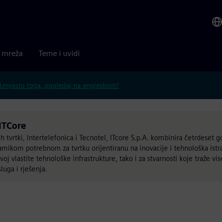
a mreža
Teme i uvidi
Umjesto toga, pogledaj na engleskom?
ITCore
tvrtki, Intertelefonica i Tecnotel, ITcore S.p.A. kombinira četrdeset g
mikom potrebnom za tvrtku orijentiranu na inovacije i tehnološka istraži
voj vlastite tehnološke infrastrukture, tako i za stvarnosti koje traže vis
sluga i rješenja.