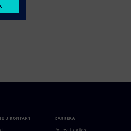
TE U KONTAKT
KARIJERA
kt
Poslovi i karijere