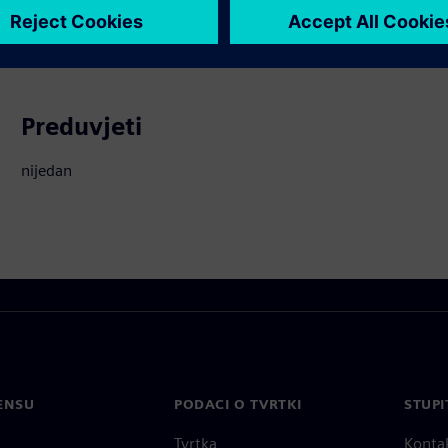
proizvode
Preduvjeti
nijedan
ENSU
PODACI O TVRTKI
STUPI
Tvrtka
Konta