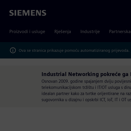
Siemens
Proizvodi i usluge
Rješenja
Industrije
Partnersk
Ova se stranica prikazuje pomoću automatiziranog prijevoda.
Industrial Networking pokreće ga 
Osnovan 2009. godine spajanjem dviju povijesnih 
telekomunikacijskom tržištu i IT/OT usluga s dina
idealan partner kako za tvrtke orijentirane na raz
sugovornika u dizajnu i opskrbi ICT, IoT, IT i OT u