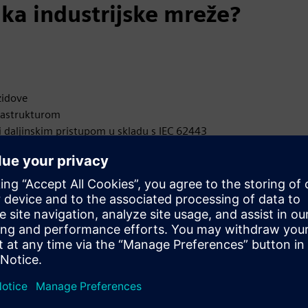
ka industrijske mreže?
zidove
frastrukturom
m i daljinskim pristupom u skladu s IEC 62443