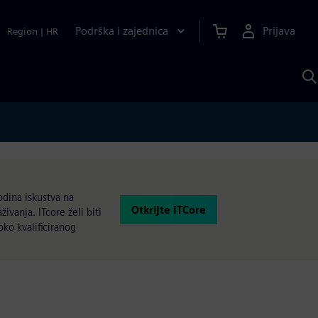
Podrška i zajednica
Prijava
Region
|
HR
P
p
S
odina iskustva na
Otkrijte ITCore
vanja. ITcore želi biti
oko kvalificiranog