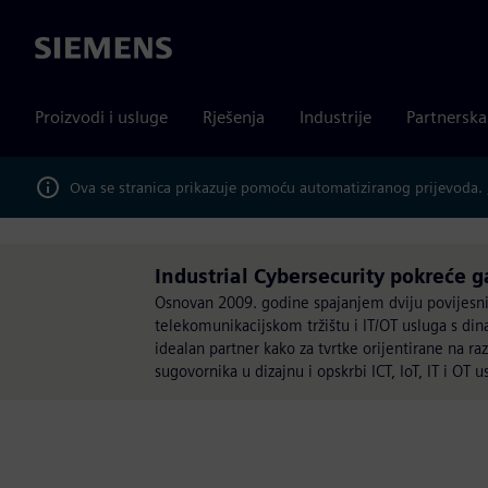
Siemens
Proizvodi i usluge
Rješenja
Industrije
Partnersk
Ova se stranica prikazuje pomoću automatiziranog prijevoda.
Industrial Cybersecurity pokreće g
Osnovan 2009. godine spajanjem dviju povijesnih 
telekomunikacijskom tržištu i IT/OT usluga s dina
idealan partner kako za tvrtke orijentirane na raz
sugovornika u dizajnu i opskrbi ICT, IoT, IT i OT u