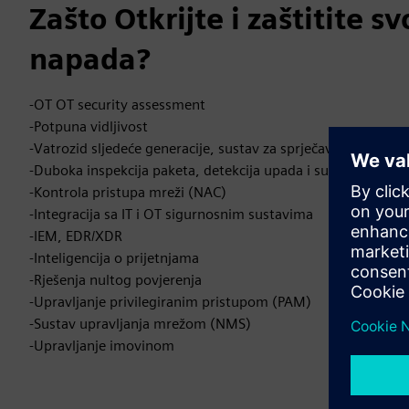
Zašto Otkrijte i zaštitite 
napada?
-OT OT security assessment
-Potpuna vidljivost
-Vatrozid sljedeće generacije, sustav za sprječavanje upada
-Duboka inspekcija paketa, detekcija upada i sustav otkriva
-Kontrola pristupa mreži (NAC)
-Integracija sa IT i OT sigurnosnim sustavima
-IEM, EDR/XDR
-Inteligencija o prijetnjama
-Rješenja nultog povjerenja
-Upravljanje privilegiranim pristupom (PAM)
-Sustav upravljanja mrežom (NMS)
-Upravljanje imovinom