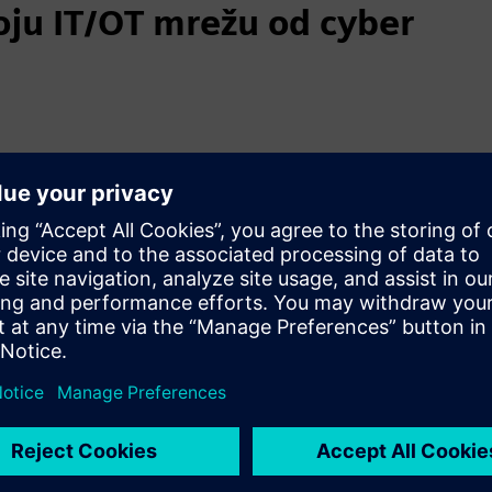
svoju IT/OT mrežu od cyber
nja anomalija