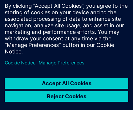
Rekalibracijski sustavi
Ponovno kalibrirajte stanicu ili izvršite zdravstvene
preglede autonomno.