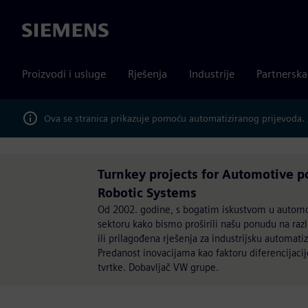
Siemens
Proizvodi i usluge
Rješenja
Industrije
Partnersk
Ova se stranica prikazuje pomoću automatiziranog prijevoda.
Turnkey projects for Automotive po
Robotic Systems
Od 2002. godine, s bogatim iskustvom u automob
sektoru kako bismo proširili našu ponudu na razl
ili prilagođena rješenja za industrijsku automat
Predanost inovacijama kao faktoru diferencijacij
tvrtke. Dobavljač VW grupe.