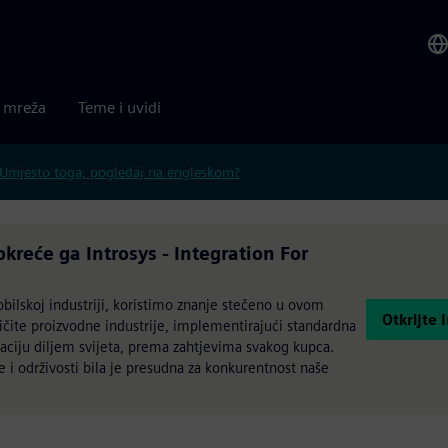
a mreža
Teme i uvidi
Umjesto toga, pogledaj na engleskom?
kreće ga Introsys - Integration For
ilskoj industriji, koristimo znanje stečeno u ovom
Otkrijte 
ičite proizvodne industrije, implementirajući standardna
izaciju diljem svijeta, prema zahtjevima svakog kupca.
e i održivosti bila je presudna za konkurentnost naše