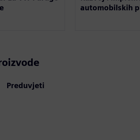
e
automobilskih pr
proizvode
Preduvjeti