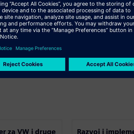
tnost
ada
r za VW i druge
Razvoj i implem