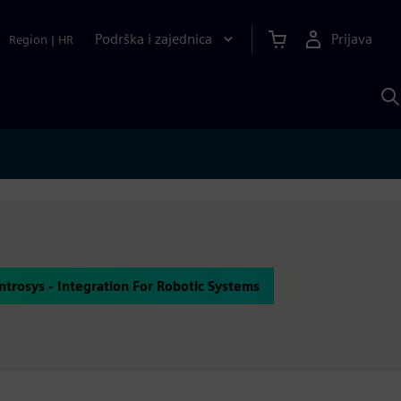
Podrška i zajednica
Prijava
Region
|
HR
P
p
S
Introsys - Integration For Robotic Systems