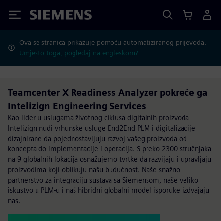
Siemens
Ova se stranica prikazuje pomoću automatiziranog prijevoda.
Umjesto toga, pogledaj na engleskom?
Teamcenter X Readiness Analyzer​ pokreće ga
Intelizign Engineering Services
Kao lider u uslugama životnog ciklusa digitalnih proizvoda
Intelizign nudi vrhunske usluge End2End PLM i digitalizacije
dizajnirane da pojednostavljuju razvoj vašeg proizvoda od
koncepta do implementacije i operacija. S preko 2300 stručnjaka
na 9 globalnih lokacija osnažujemo tvrtke da razvijaju i upravljaju
proizvodima koji oblikuju našu budućnost. Naše snažno
partnerstvo za integraciju sustava sa Siemensom, naše veliko
iskustvo u PLM-u i naš hibridni globalni model isporuke izdvajaju
nas.