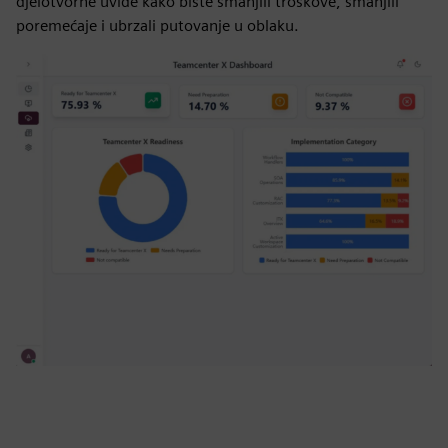
djelotvorne uvide kako biste smanjili troškove, smanjili
poremećaje i ubrzali putovanje u oblaku.