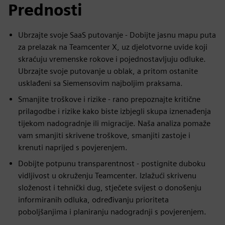
Prednosti
Ubrzajte svoje SaaS putovanje - Dobijte jasnu mapu puta
za prelazak na Teamcenter X, uz djelotvorne uvide koji
skraćuju vremenske rokove i pojednostavljuju odluke.
Ubrzajte svoje putovanje u oblak, a pritom ostanite
usklađeni sa Siemensovim najboljim praksama.
Smanjite troškove i rizike - rano prepoznajte kritične
prilagodbe i rizike kako biste izbjegli skupa iznenađenja
tijekom nadogradnje ili migracije. Naša analiza pomaže
vam smanjiti skrivene troškove, smanjiti zastoje i
krenuti naprijed s povjerenjem.
Dobijte potpunu transparentnost - postignite duboku
vidljivost u okruženju Teamcenter. Izlažući skrivenu
složenost i tehnički dug, stječete svijest o donošenju
informiranih odluka, određivanju prioriteta
poboljšanjima i planiranju nadogradnji s povjerenjem.