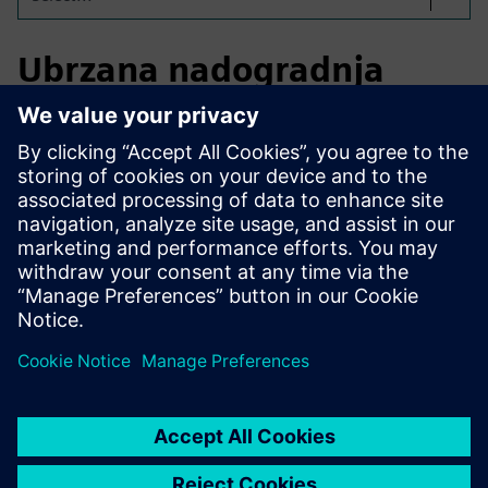
Ubrzana nadogradnja
Teamcenter
Vodeći njemački proizvođač automobila koristio je
Teamcenter X Readiness Analyzer i stručni pregled kako bi
pojednostavio nadogradnju Teamcentra. Vrijeme pripreme
smanjeno je za 45%, uz brže odluke o uklanjanju
prilagodbe, smanjujući složenost i ubrzavajući isporuku.