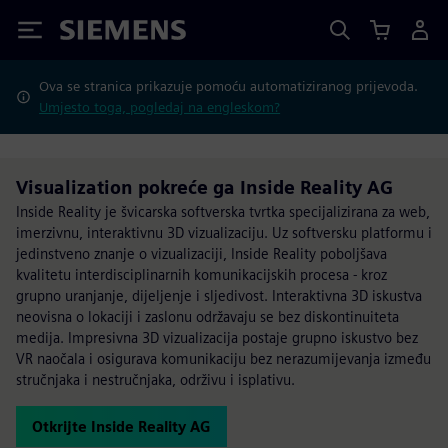
Siemens
Ova se stranica prikazuje pomoću automatiziranog prijevoda.
Umjesto toga, pogledaj na engleskom?
Visualization pokreće ga Inside Reality AG
Inside Reality je švicarska softverska tvrtka specijalizirana za web,
imerzivnu, interaktivnu 3D vizualizaciju. Uz softversku platformu i
jedinstveno znanje o vizualizaciji, Inside Reality poboljšava
kvalitetu interdisciplinarnih komunikacijskih procesa - kroz
grupno uranjanje, dijeljenje i sljedivost. Interaktivna 3D iskustva
neovisna o lokaciji i zaslonu održavaju se bez diskontinuiteta
medija. Impresivna 3D vizualizacija postaje grupno iskustvo bez
VR naočala i osigurava komunikaciju bez nerazumijevanja između
stručnjaka i nestručnjaka, održivu i isplativu.
Otkrijte Inside Reality AG