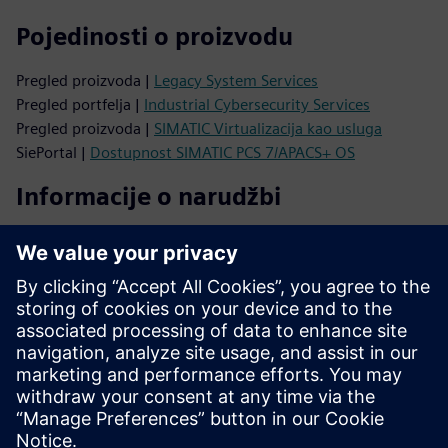
Pojedinosti o proizvodu
Pregled proizvoda |
Legacy System Services
Pregled portfelja |
Industrial Cybersecurity Services
Pregled proizvoda |
SIMATIC Virtualizacija kao usluga
SiePortal |
Dostupnost SIMATIC PCS 7/APACS+ OS
Informacije o narudžbi
SiePortal |
Kupite našu ponudu
SiePortal |
Baza znanja o naslijeđenim sistemskim uslugama
Podrška
SiePortal |
Informacije o proizvodu iz prve ruke
SiePortal |
Community tehničkog foruma
SiePortal |
Stvorite novi zahtjev za podršku