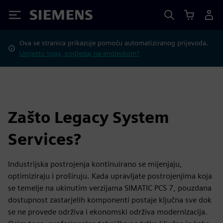
Siemens
Ova se stranica prikazuje pomoću automatiziranog prijevoda.
Umjesto toga, pogledaj na engleskom?
Zašto Legacy System
Services?
Industrijska postrojenja kontinuirano se mijenjaju,
optimiziraju i proširuju. Kada upravljate postrojenjima koja
se temelje na ukinutim verzijama SIMATIC PCS 7, pouzdana
dostupnost zastarjelih komponenti postaje ključna sve dok
se ne provede održiva i ekonomski održiva modernizacija.