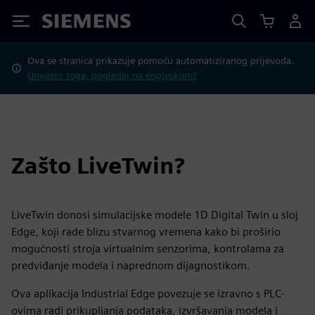
Siemens
Ova se stranica prikazuje pomoću automatiziranog prijevoda.
Umjesto toga, pogledaj na engleskom?
Zašto LiveTwin?
LiveTwin donosi simulacijske modele 1D Digital Twin u sloj
Edge, koji rade blizu stvarnog vremena kako bi proširio
mogućnosti stroja virtualnim senzorima, kontrolama za
predviđanje modela i naprednom dijagnostikom.
Ova aplikacija Industrial Edge povezuje se izravno s PLC-
ovima radi prikupljanja podataka, izvršavanja modela i