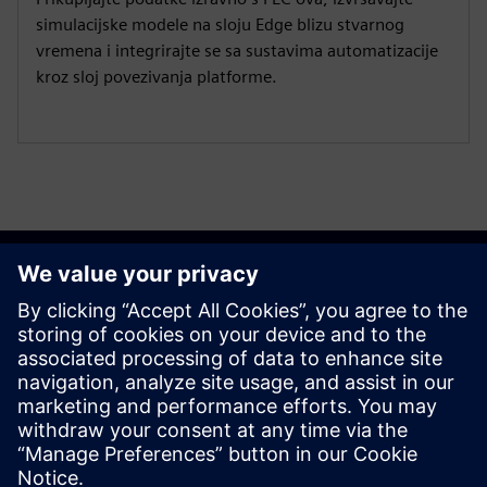
simulacijske modele na sloju Edge blizu stvarnog
vremena i integrirajte se sa sustavima automatizacije
kroz sloj povezivanja platforme.
Započnite
Kontaktirajte nas