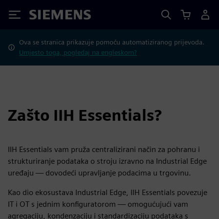
Siemens
Ova se stranica prikazuje pomoću automatiziranog prijevoda.
Umjesto toga, pogledaj na engleskom?
Zašto IIH Essentials?
IIH Essentials vam pruža centralizirani način za pohranu i
strukturiranje podataka o stroju izravno na Industrial Edge
uređaju — dovodeći upravljanje podacima u trgovinu.
Kao dio ekosustava Industrial Edge, IIH Essentials povezuje
IT i OT s jednim konfiguratorom — omogućujući vam
agregaciju, kondenzaciju i standardizaciju podataka s