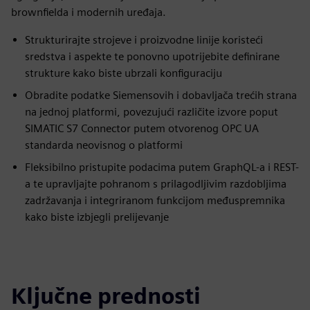
brownfielda i modernih uređaja.
Strukturirajte strojeve i proizvodne linije koristeći
sredstva i aspekte te ponovno upotrijebite definirane
strukture kako biste ubrzali konfiguraciju
Obradite podatke Siemensovih i dobavljača trećih strana
na jednoj platformi, povezujući različite izvore poput
SIMATIC S7 Connector putem otvorenog OPC UA
standarda neovisnog o platformi
Fleksibilno pristupite podacima putem GraphQL-a i REST-
a te upravljajte pohranom s prilagodljivim razdobljima
zadržavanja i integriranom funkcijom međuspremnika
kako biste izbjegli prelijevanje
Ključne prednosti