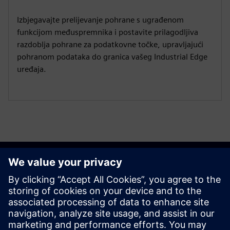
Izbjegavajte prelijevanje pohrane s ugrađenom
funkcijom međuspremnika i postavite prilagodljiva
razdoblja pohrane za podatkovne točke, upravljajući
pohranom podataka do granica vašeg Industrial Edge
uređaja.
Započnite
Kontaktirajte nas