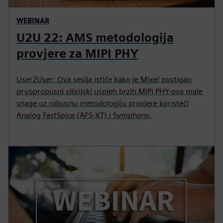
WEBINAR
U2U 22: AMS metodologija
provjere za MIPI PHY
User2User: Ova sesija ističe kako je Mixel postigao
prvopropusni silicijski uspjeh brzih MIPI PHY-ova male
snage uz robusnu metodologiju provjere koristeći
Analog FastSpice (AFS-XT) i Symphony.