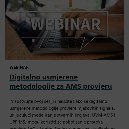
WEBINAR
Digitalno usmjerene
metodologije za AMS provjeru
Prisustvujte ovoj sesiji i naučite kako se digitalno
usmjerene metodologije provjere mješovitih signala,
uključujući modeliranje stvarnih brojeva, UVM-AMS i
UPF-MS, mogu koristiti za poboljšanje protoka
provjere SoC-a i poboljšanje vremena za stavljanje na