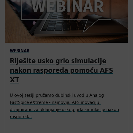
WEBINAR
Riješite usko grlo simulacije
nakon rasporeda pomoću AFS
XT
U ovoj sesiji pružamo dubinski uvod u Analog
FastSpice eXtreme - najnoviju AFS inovaciju,
dizajniranu za uklanjanje uskog grla simulacije nakon
rasporeda.