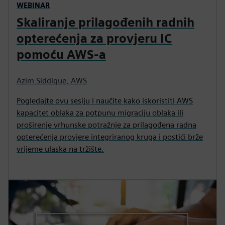
WEBINAR
Skaliranje prilagođenih radnih
opterećenja za provjeru IC
pomoću AWS-a
Azim Siddique, AWS
Pogledajte ovu sesiju i naučite kako iskoristiti AWS
kapacitet oblaka za potpunu migraciju oblaka ili
proširenje vrhunske potražnje za prilagođena radna
opterećenja provjere integriranog kruga i postići brže
vrijeme ulaska na tržište.