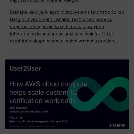
Rajiv Damodaran Prabha, Allegro
Saznajte kako je Allegro MicroSystems iskoristio Solido
Design Environment i Analog FastSpice s pomoću
umjetne inteligencije kako bi ubrzao provjeru
integriranog kruga upravljanja napajanjem, što je
rezultiralo ukupnim smanjenjem vremena provjere.