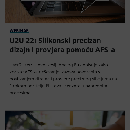
WEBINAR
U2U 22: Silikonski precizan
dizajn i provjera pomoću AFS-a
User2User: U ovoj sesiji Analog Bits opisuje kako
koriste AFS za rješavanje izazova povezanih s
postizanjem dizajna i provjere preciznog silicijuma na
širokom portfelju PLL-ova i senzora u naprednim
procesima.