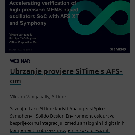
WEBINAR
Ubrzanje provjere SiTime s AFS-
om
Vikram Vangapally, SiTime
Saznajte kako SiTime koristi Analog FastSpice,
Symphony i Solido Design Environment osigurava
besprijekornu integraciju između analognih i digitalnih
komponenti i ubrzava provjeru visoko preciznih