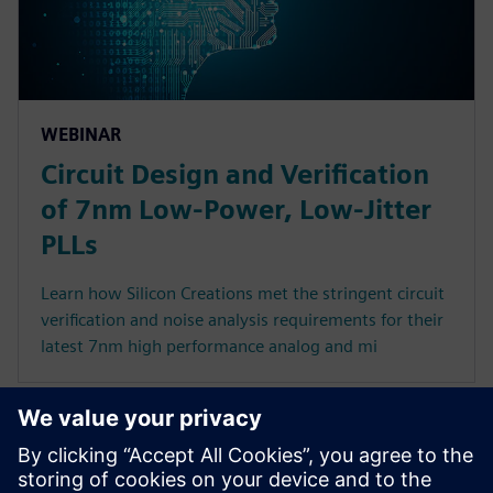
WEBINAR
Circuit Design and Verification
of 7nm Low-Power, Low-Jitter
PLLs
Learn how Silicon Creations met the stringent circuit
verification and noise analysis requirements for their
latest 7nm high performance analog and mi