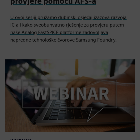
provjere pomoću AFS-a
U ovoj sesiji pružamo dubinski osjećaj izazova razvoja
IC-a i kako sveobuhvatno rješenje za provjeru putem
naše Analog FastSPICE platforme zadovoljava
napredne tehnološke čvorove Samsung Foundry.