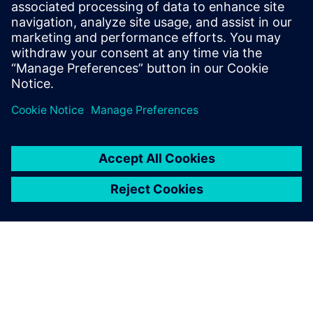
Izvršni videozapisi