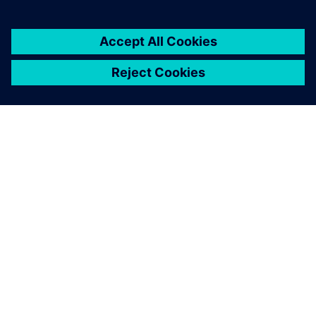
O SIEMENSU
PODACI O TVRTKI
STUPITE U KONTAKT