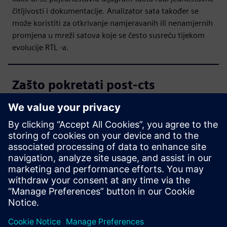
čitljivosti i dokumentacije. Analizator sata također se
može koristiti za otkrivanje namjeravanih ili nenamjernih
promjena u mreži satova koje se često susreću tijekom
evolucije RTL -a.
Zašto pokretati post-cts
provjere kada CTS alat pruža
stablo sata?
Koje su glavne značajke
analizatora sata?