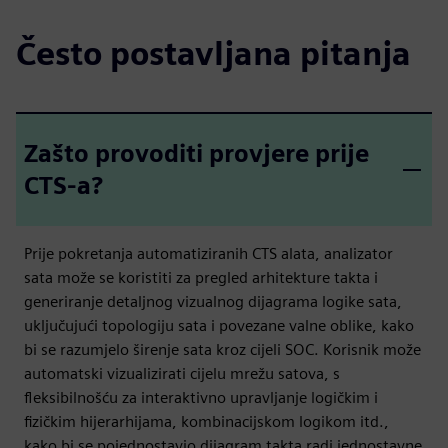
Često postavljana pitanja
Zašto provoditi provjere prije
CTS-a?
Prije pokretanja automatiziranih CTS alata, analizator
sata može se koristiti za pregled arhitekture takta i
generiranje detaljnog vizualnog dijagrama logike sata,
uključujući topologiju sata i povezane valne oblike, kako
bi se razumjelo širenje sata kroz cijeli SOC. Korisnik može
automatski vizualizirati cijelu mrežu satova, s
fleksibilnošću za interaktivno upravljanje logičkim i
fizičkim hijerarhijama, kombinacijskom logikom itd.,
kako bi se pojednostavio dijagram takta radi jednostavne