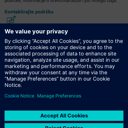
podrške, informacije o licenci/narudžbi i još mnogo toga.
Kontaktirajte podršku
Kalibar IC dizajn i proizvodnja
Paket alata Calibre pruža preciznu, učinkovitu,
sveobuhvatnu provjeru i optimizaciju IC-a u svim procesnim
čvorovima i stilovima dizajna uz minimiziranje korištenja
resursa i rasporeda snimanja.
Učite od stručnjaka