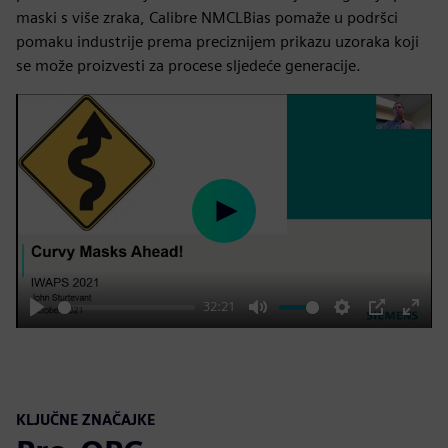
maski s više zraka, Calibre NMCLBias pomaže u podršci
pomaku industrije prema preciznijem prikazu uzoraka koji
se može proizvesti za procese sljedeće generacije.
Play
32:21
Play
Mute
Settings
PIP
Enter
fulls
KLJUČNE ZNAČAJKE