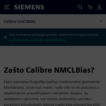
Siemens
Calibre nmCLBIAS
Ova se stranica prikazuje pomoću automatiziranog prijevoda.
Umjesto toga, pogledaj na engleskom?
Zašto Calibre NMCLBias?
Kako napredna litografija nadilazi tradicionalne geometrije
Manhattana, stvarnost maski i vafla više se ne podudara s
idealiziranom pravolinijskom namjerom dizajna. Sa
zaobljenim uglovima, sve većom složenošću uzoraka i
porastom krivulinijskih tokova maski koje omogućuju pisci