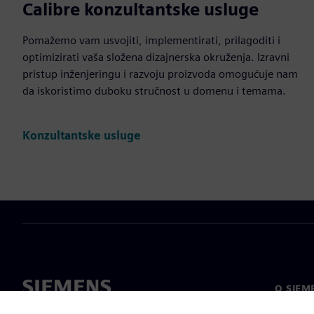
Calibre konzultantske usluge
Pomažemo vam usvojiti, implementirati, prilagoditi i
optimizirati vaša složena dizajnerska okruženja. Izravni
pristup inženjeringu i razvoju proizvoda omogućuje nam
da iskoristimo duboku stručnost u domenu i temama.
Konzultantske usluge
O SIEM