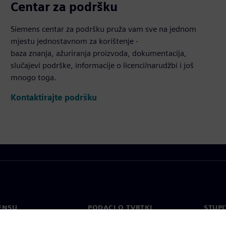
Centar za podršku
Siemens centar za podršku pruža vam sve na jednom
mjestu jednostavnom za korištenje -
baza znanja, ažuriranja proizvoda, dokumentacija,
slučajevi podrške, informacije o licenci/narudžbi i još
mnogo toga.
Kontaktirajte podršku
ENSU
PODACI O TVRTKI
STUPI