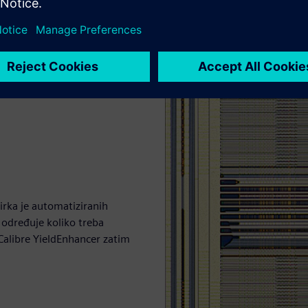
irka je automatiziranih
 određuje koliko treba
 Calibre YieldEnhancer zatim