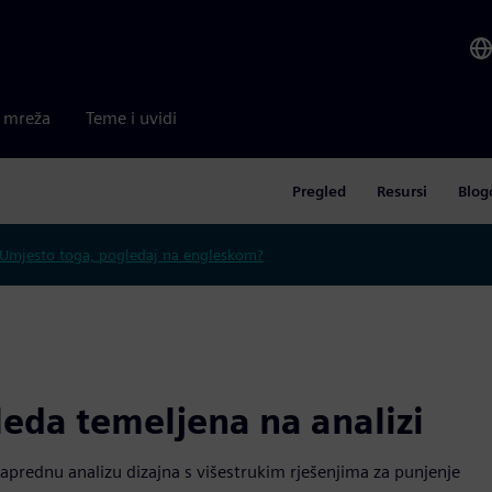
a mreža
Teme i uvidi
Pregled
Resursi
Blog
Umjesto toga, pogledaj na engleskom?
eda temeljena na analizi
aprednu analizu dizajna s višestrukim rješenjima za punjenje