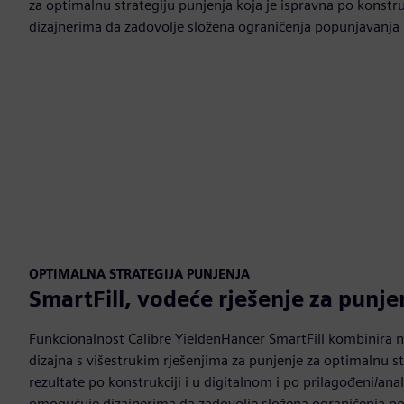
za optimalnu strategiju punjenja koja je ispravna po konstruk
dizajnerima da zadovolje složena ograničenja popunjavanja 
OPTIMALNA STRATEGIJA PUNJENJA
SmartFill, vodeće rješenje za punjen
Funkcionalnost Calibre YieldenHancer SmartFill kombinira 
dizajna s višestrukim rješenjima za punjenje za optimalnu st
rezultate po konstrukciji i u digitalnom i po prilagođeni/an
omogućuje dizajnerima da zadovolje složena ograničenja p