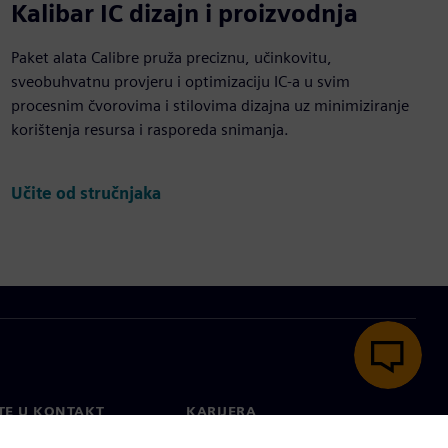
Kalibar IC dizajn i proizvodnja
Paket alata Calibre pruža preciznu, učinkovitu,
sveobuhvatnu provjeru i optimizaciju IC-a u svim
procesnim čvorovima i stilovima dizajna uz minimiziranje
korištenja resursa i rasporeda snimanja.
Učite od stručnjaka
TE U KONTAKT
KARIJERA