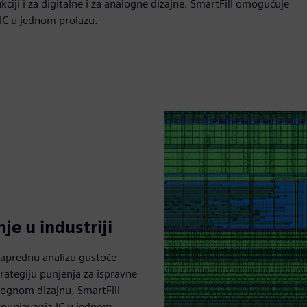
ciji i za digitalne i za analogne dizajne. SmartFill omogućuje
IC u jednom prolazu.
je u industriji
naprednu analizu gustoće
rategiju punjenja za ispravne
alognom dizajnu. SmartFill
opunjavanja IC u jednom