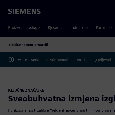
Siemens
Proizvodi i usluge
Rješenja
Industrije
Partnersk
YieldEnhancer Smartfill
Ova se stranica prikazuje pomoću automatiziranog prijevoda.
KLJUČNE ZNAČAJKE
Sveobuhvatna izmjena izgl
Funkcionalnost Calibre YieldenHancer SmartFill kombinira n