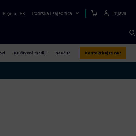
Podrška i zajednica
Prijava
Region
|
HR
P
p
S
ovi
Društveni mediji
Naučite
Kontaktirajte nas