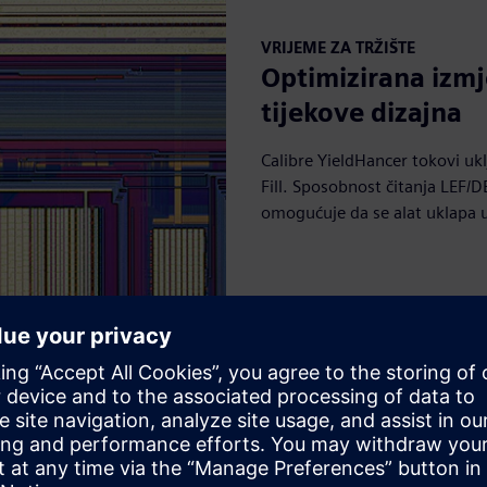
VRIJEME ZA TRŽIŠTE
Optimizirana izmj
tijekove dizajna
Calibre YieldHancer tokovi ukl
Fill. Sposobnost čitanja LEF/
omogućuje da se alat uklapa 