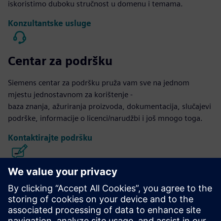
iskoristimo duboku stručnost u domenu i temama.
Konzultantske usluge
Centar za podršku
Siemens centar za podršku pruža vam sve na jednom
mjestu jednostavnom za korištenje -
baza znanja, ažuriranja proizvoda, dokumentacija, slučajevi
podrške, informacije o licenci/narudžbi i još mnogo toga.
Kontaktirajte podršku
Kalibar IC dizajn i proizvodnja
Paket alata Calibre pruža preciznu, učinkovitu,
sveobuhvatnu provjeru i optimizaciju IC-a u svim procesnim
čvorovima i stilovima dizajna uz minimiziranje korištenja