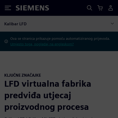
Siemens
Kalibar LFD
Ova se stranica prikazuje pomoću automatiziranog prijevoda.
Umjesto toga, pogledaj na engleskom?
KLJUČNE ZNAČAJKE
LFD virtualna fabrika
predviđa utjecaj
proizvodnog procesa