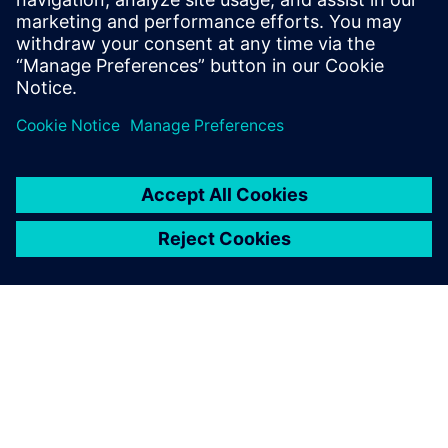
resursa i rasporeda snimanja.
Učite od stručnjaka