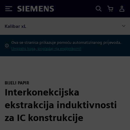
Siemens
Kalibar xL
Ova se stranica prikazuje pomoću automatiziranog prijevoda.
Umjesto toga, pogledaj na engleskom?
BIJELI PAPIR
Interkonekcijska
ekstrakcija induktivnosti
za IC konstrukcije