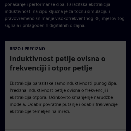
ponašanje i performanse čipa. Parazitska ekstrakcija
induktivnosti na čipu ključna je za točnu simulaciju i
pravovremeno snimanje visokofrekventnog RF, mješovitog
signala i prilagođenih digitalnih dizajna.
BRZO I PRECIZNO
Induktivnost petlje ovisna o
frekvenciji i otpor petlje
Ekstrakcija parazitske samoinduktivnosti punog čipa.
Precizna induktivnost petlje ovisna o frekvenciji i
ekstrakcija otpora. Učinkovito smanjenje narudžbe
modela. Odabir povratne putanje i odabir frekvencije
ekstrakcije temeljen na mreži.