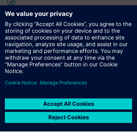
Kalibar IC dizajn i proizvodnja
Paket alata Calibre pruža preciznu, učinkovitu,
sveobuhvatnu provjeru i optimizaciju IC-a u svim procesnim
čvorovima i stilovima dizajna uz minimiziranje korištenja
resursa i rasporeda snimanja.
Učite od stručnjaka