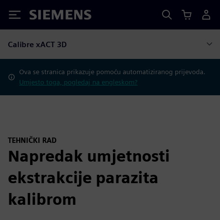
Siemens
Calibre xACT 3D
Ova se stranica prikazuje pomoću automatiziranog prijevoda.
Umjesto toga, pogledaj na engleskom?
TEHNIČKI RAD
Napredak umjetnosti
ekstrakcije parazita
kalibrom