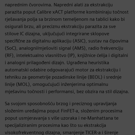
naprednim čvorovima. Napredni alati za ekstrakciju
parazita poput Calibre xACT platforme kombiniraju točnost
rješavanja polja sa brzinom temeljenom na tablici kako bi
osigurali brzu, ali preciznu ekstrakciju parazita za sve
stilove IC dizajna, uključujući integrirane sklopove
specifične za digitalnu aplikaciju (ASIC), sustav na čipovima
(SoC), analogni/mješoviti signal (AMS), radio frekvenciju
(RF), intelektualno vlasništvo (IP), knjižnice ćelija i digitalni
i analogni prilagođeni dizajn. Ugrađena heuristika
automatski odabire odgovarajući motor za ekstrakciju i
tehniku za geometrije pozadinske linije (BEOL) i srednje
linije (MOL), omogućujući inženjerima optimalnu
mješavinu točnosti i performansi, bez obzira na stil dizajna.
Sa svojom sposobnošću brzog i preciznog upravljanja
složenim uređajima poput FinFET-a, složenim procesima
poput usmjeravanja s više uzoraka i ne-Manhattana te
specijaliziranim procesima kao što su ekstrakcija
visokofrekventnog dizajna, smanjenje TICER-a i širenje