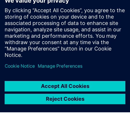
Kalibar IC dizajn i proizvodnja
Paket alata Calibre pruža preciznu, učinkovitu,
sveobuhvatnu provjeru i optimizaciju IC-a u svim procesnim
čvorovima i stilovima dizajna uz minimiziranje korištenja
resursa i rasporeda snimanja.
Učite od stručnjaka