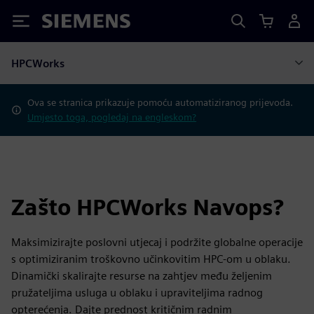
Siemens
HPCWorks
Ova se stranica prikazuje pomoću automatiziranog prijevoda.
Umjesto toga, pogledaj na engleskom?
Zašto HPCWorks Navops?
Maksimizirajte poslovni utjecaj i podržite globalne operacije
s optimiziranim troškovno učinkovitim HPC-om u oblaku.
Dinamički skalirajte resurse na zahtjev među željenim
pružateljima usluga u oblaku i upraviteljima radnog
opterećenja. Dajte prednost kritičnim radnim