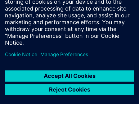
Navops na AWS-u, omogućujući skalabilna znanstvena
istraživanja visokih performansi.
Pročitajte