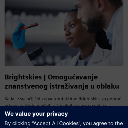
Brightskies | Omogućavanje
znanstvenog istraživanja u oblaku
Kada je sveučilišni kupac kontaktirao Brightskies za pomoć
pri postavljanju moćnih računalnih resursa u oblaku,
Brightskies je iskoristio svoju duboku tehničku stručnost za
istraživanje, testiranje i suradnju sa Siemens Digital
Industries Softwareom kako bi implementirao HPCWorks