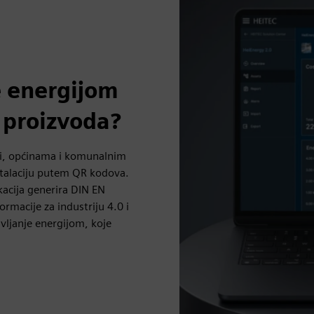
e energijom
k proizvoda?
iji, općinama i komunalnim
stalaciju putem QR kodova.
kacija generira DIN EN
ormacije za industriju 4.0 i
vljanje energijom, koje