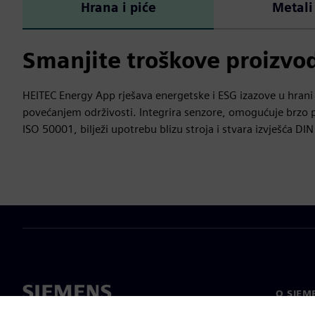
Hrana i piće
Metali
Smanjite troškove proizvo
HEITEC Energy App rješava energetske i ESG izazove u hrani
povećanjem održivosti. Integrira senzore, omogućuje brzo 
ISO 50001, bilježi upotrebu blizu stroja i stvara izvješća D
O SIEM