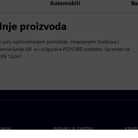
Automobili
Ba
dnje proizvoda
 i piću optimiziranjem potrošnje, smanjenjem troškova i
postavljanje QR -a i osigurava PCF/CSRD podatke. Spreman za
IN EN 16247
ENSU
PODACI O TVRTKI
STUPI