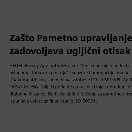
Zašto Pametno upravljanj
zadovoljava ugljični otisa
HEITEC Energy App optimizira korištenje energije u industr
uslugama. Integrira postojeće senzore i omogućuje brzu in
IDX kompatibilan, zadovoljava zahtjeve PCF i CSRD KPI. Apli
16247 izvješća, bilježi podatke na razini stroja i obrađuje inf
digitalne blizance. Nudi skalabilno rješenje za pametno upra
ispunjava uvjete za financiranje ISO 50001.