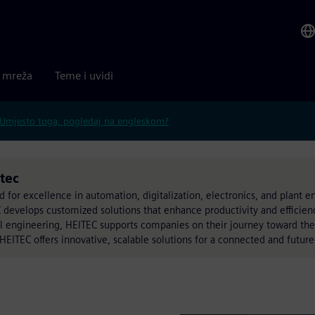
a mreža
Teme i uvidi
Umjesto toga, pogledaj na engleskom?
tec
for excellence in automation, digitalization, electronics, and plant e
develops customized solutions that enhance productivity and efficienc
l engineering, HEITEC supports companies on their journey toward the
EITEC offers innovative, scalable solutions for a connected and future