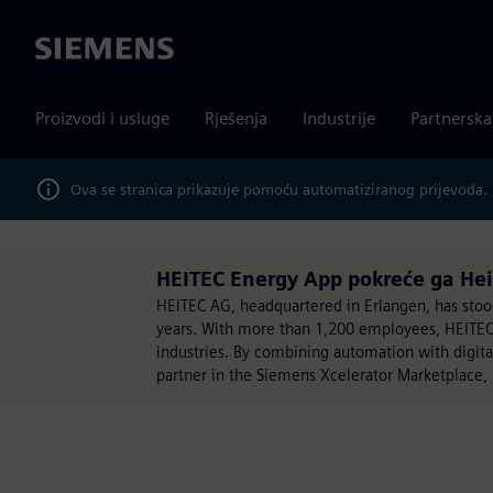
Siemens
Proizvodi i usluge
Rješenja
Industrije
Partnersk
Ova se stranica prikazuje pomoću automatiziranog prijevoda.
HEITEC Energy App pokreće ga Hei
HEITEC AG, headquartered in Erlangen, has stood 
years. With more than 1,200 employees, HEITEC 
industries. By combining automation with digita
partner in the Siemens Xcelerator Marketplace, H