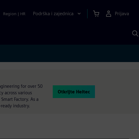
Podrška i zajednica
Prijava
Region
|
HR
P
p
S
ngineering for over 50
Otkrijte Heitec
y across various
 Smart Factory. As a
-ready industry.