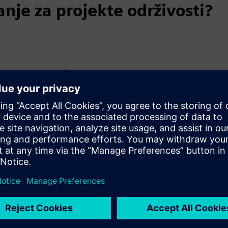
nje za projekte održivosti?
i unutarnjeg razvoja)
aše projekte