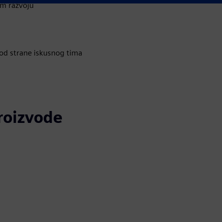
om razvoju
 od strane iskusnog tima
proizvode