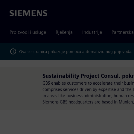
Siemens
Proizvodi i usluge
Rješenja
Industrije
Partnersk
Ova se stranica prikazuje pomoću automatiziranog prijevoda.
Sustainability Project Consul. pok
GBS enables customers to accelerate their busines
comprises services driven by expertise and the l
in areas like business administration, human r
Siemens GBS headquarters are based in Munich