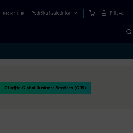
Podrška i zajednica
Prijava
Region
|
HR
P
p
S
Otkrijte Global Business Services (GBS)