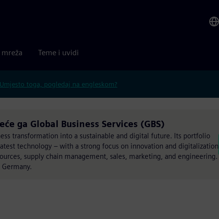
a mreža
Teme i uvidi
Umjesto toga, pogledaj na engleskom?
reće ga Global Business Services (GBS)
s transformation into a sustainable and digital future. Its portfolio
atest technology – with a strong focus on innovation and digitalization
esources, supply chain management, sales, marketing, and engineering.
, Germany.