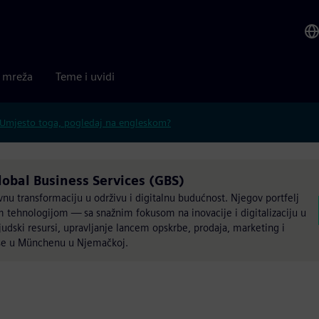
a mreža
Teme i uvidi
Umjesto toga, pogledaj na engleskom?
obal Business Services (GBS)
u transformaciju u održivu i digitalnu budućnost. Njegov portfelj
 tehnologijom — sa snažnim fokusom na inovacije i digitalizaciju u
judski resursi, upravljanje lancem opskrbe, prodaja, marketing i
i se u Münchenu u Njemačkoj.