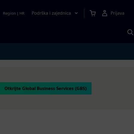
Podrška i zajednica
Prijava
Region
|
HR
P
p
S
Otkrijte Global Business Services (GBS)