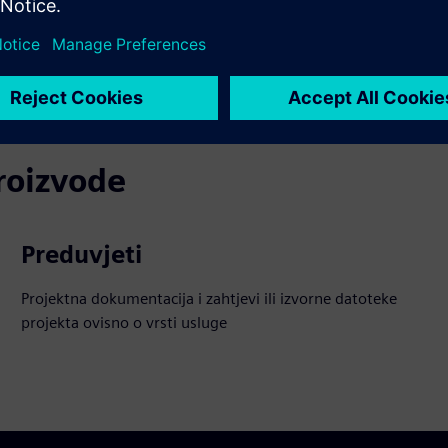
ndividualnih rješenja za vaše potrebe
proizvode
Preduvjeti
Projektna dokumentacija i zahtjevi ili izvorne datoteke
projekta ovisno o vrsti usluge