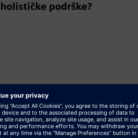
 holističke podrške?
om