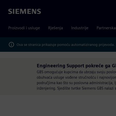
Siemens
Proizvodi i usluge
Rješenja
Industrije
Partnersk
Ova se stranica prikazuje pomoću automatiziranog prijevoda.
Engineering Support pokreće ga Gl
GBS omogućuje kupcima da ubrzaju svoju poslovn
obuhvaća usluge vođene stručnošću i najnovijom
područjima kao što su poslovna administracija, l
inženjering. Sjedište tvrtke Siemens GBS nalaz