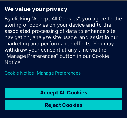
Istražite resurse i srodne
proizvode
Dodatne informacije i resursi
Više informacija