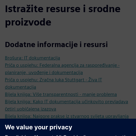
Istražite resurse i srodne
proizvode
Dodatne informacije i resursi
Brošura: IT dokumentacija
Priča o uspjehu: Federalna agencija za raspoređivanje -
planiranje, uvođenje i dokumentacija
Priča o uspjehu: Zračna luka Stuttgart - Živa IT
dokumentacija
Bijela knjiga: Više transparentnosti - manje problema
Bijela knjiga: Kako IT dokumentacija učinkovito prevladava
četiri uobičajena izazova
Bijela knjiga: Najgore prakse iz stvarnog svijeta upravljanja
IT infrastrukturom
Studija: Povrat ulaganja u poslovanje IT infrastrukture