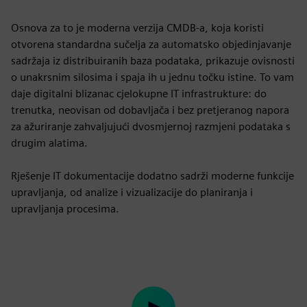
Osnova za to je moderna verzija CMDB-a, koja koristi
otvorena standardna sučelja za automatsko objedinjavanje
sadržaja iz distribuiranih baza podataka, prikazuje ovisnosti
o unakrsnim silosima i spaja ih u jednu točku istine. To vam
daje digitalni blizanac cjelokupne IT infrastrukture: do
trenutka, neovisan od dobavljača i bez pretjeranog napora
za ažuriranje zahvaljujući dvosmjernoj razmjeni podataka s
drugim alatima.
Rješenje IT dokumentacije dodatno sadrži moderne funkcije
upravljanja, od analize i vizualizacije do planiranja i
upravljanja procesima.