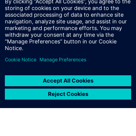
Više informacija
Zatražite demo: Radujemo se što ćemo vam pokazati naša
softverska rješenja!
Preduvjeti