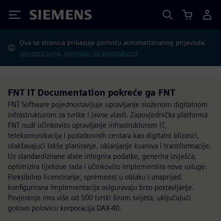
Siemens
Ova se stranica prikazuje pomoću automatiziranog prijevoda.
Umjesto toga, pogledaj na engleskom?
FNT IT Documentation pokreće ga FNT
FNT Software pojednostavljuje upravljanje složenom digitalnom
infrastrukturom za tvrtke i javne vlasti. Zapovjednička platforma
FNT nudi učinkovito upravljanje infrastrukturom IT,
telekomunikacija i podatkovnih centara kao digitalni blizanci,
olakšavajući lakše planiranje, uklanjanje kvarova i transformacije.
Uz standardizirane alate integrira podatke, generira izvješća,
optimizira tijekove rada i učinkovito implementira nove usluge.
Fleksibilno licenciranje, spremnost u oblaku i unaprijed
konfigurirana implementacija osiguravaju brzo postavljanje.
Povjerenje ima više od 500 tvrtki širom svijeta, uključujući
gotovo polovicu korporacija DAX-40.