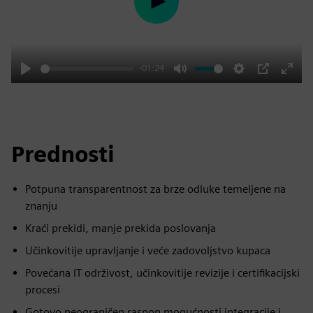
Play
-01:24
Play
Mute
Settings
PIP
Enter
fulls
Prednosti
Potpuna transparentnost za brze odluke temeljene na
znanju
Kraći prekidi, manje prekida poslovanja
Učinkovitije upravljanje i veće zadovoljstvo kupaca
Povećana IT održivost, učinkovitije revizije i certifikacijski
procesi
Gotovo neograničen raspon mogućnosti integracije i