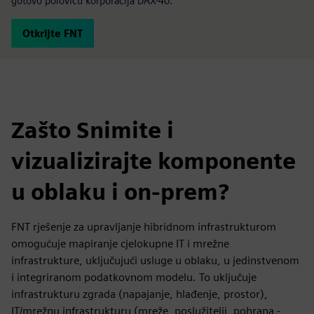
gotovo polovicu korporacija DAX-40.
Otkrijte FNT
Zašto Snimite i
vizualizirajte komponente
u oblaku i on-prem?
FNT rješenje za upravljanje hibridnom infrastrukturom
omogućuje mapiranje cjelokupne IT i mrežne
infrastrukture, uključujući usluge u oblaku, u jedinstvenom
i integriranom podatkovnom modelu. To uključuje
infrastrukturu zgrada (napajanje, hlađenje, prostor),
IT/mrežnu infrastrukturu (mreže, poslužitelji, pohrana -