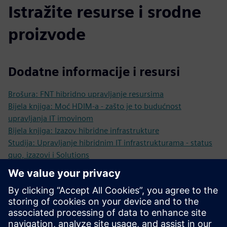
Istražite resurse i srodne
proizvode
Dodatne informacije i resursi
Brošura: FNT hibridno upravljanje resursima
Bijela knjiga: Moć HDIM-a - zašto je to budućnost
upravljanja IT imovinom
Bijela knjiga: Izazov hibridne infrastrukture
Studija: Upravljanje hibridnim IT infrastrukturama - status
quo, izazovi i Solutions
Stručni rad: 7 razloga za korištenje hibridnog upravljanja
infrastrukturom
Više informacija
Zatražite demo: Radujemo se što ćemo vam pokazati naša
softverska rješenja!