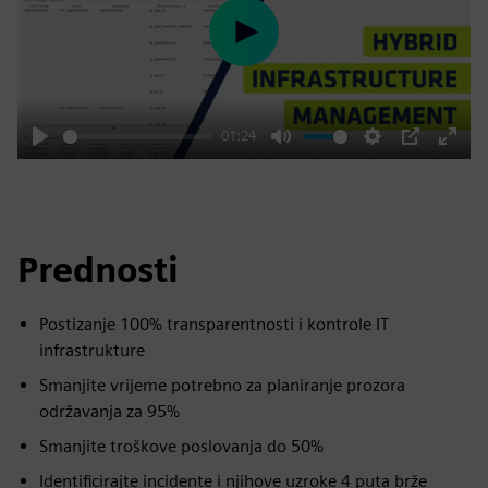
Play
01:24
Play
Mute
Settings
PIP
Enter
fulls
Prednosti
Postizanje 100% transparentnosti i kontrole IT
infrastrukture
Smanjite vrijeme potrebno za planiranje prozora
održavanja za 95%
Smanjite troškove poslovanja do 50%
Identificirajte incidente i njihove uzroke 4 puta brže