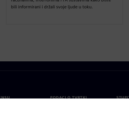
bili informirani i držali svoje ljude u toku.
ENSU
PODACI O TVRTKI
STUPI
Tvrtka
Konta
o
Odnosi s investitorima
Uredi 