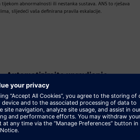
ijekom abnormalnosti ili nestanka sustava. ANS to rješava
 slijedeći vaša definirana pravila eskalacije.
Automatizirajte upravljanje
krizama
Pojednostavite upravljanje krizama automatiziranim
odgovorima, omogućujući vam zaštitu ljudi i imovine
učinkovitim protokolima.