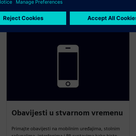
Obavijesti u stvarnom vremenu
Primajte obavijesti na mobilnim uređajima, stolnim
računalima, interfonima i PA sustavima kako biste