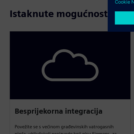
Istaknute mogućnosti
Besprijekorna integracija
Povežite se s većinom građevinskih vatrogasnih
ploča, uključujući proizvode koji nisu Siemens, za