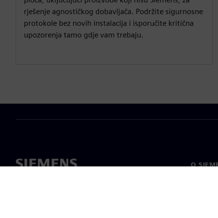
rješenje agnostičkog dobavljača. Podržite sigurnosne
protokole bez novih instalacija i isporučite kritična
upozorenja tamo gdje vam trebaju.
O SIEM
O nama
Vodstv