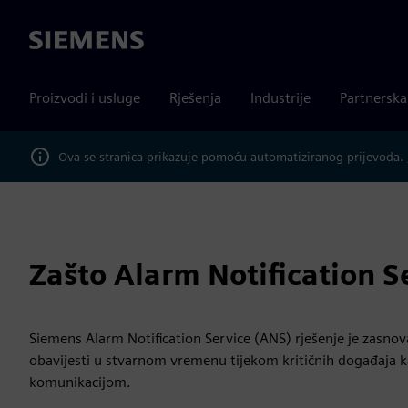
Siemens
Proizvodi i usluge
Rješenja
Industrije
Partnersk
Ova se stranica prikazuje pomoću automatiziranog prijevoda.
Zašto Alarm Notification S
Siemens Alarm Notification Service (ANS) rješenje je zasnov
obavijesti u stvarnom vremenu tijekom kritičnih događaja 
komunikacijom.