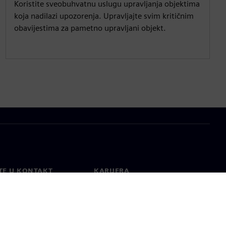
Koristite sveobuhvatnu uslugu upravljanja objektima
koja nadilazi upozorenja. Upravljajte svim kritičnim
obavijestima za pametno upravljani objekt.
TE U KONTAKT
KARIJERA
kt
Poslovi i karijere
širom svijeta
Otvorene uloge