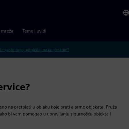
a mreža
Teme i uvidi
Umjesto toga, pogledaj na engleskom?
ervice?
ano na pretplati u oblaku koje prati alarme objekata. Pruža
kako bi vam pomogao u upravljanju sigurnošću objekta i