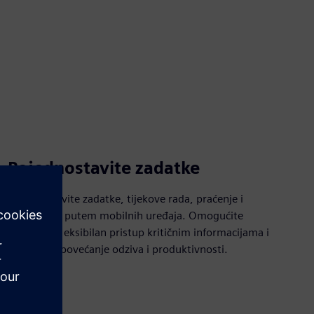
Pojednostavite zadatke
Pojednostavite zadatke, tijekove rada, praćenje i
upravljanje putem mobilnih uređaja. Omogućite
timovima fleksibilan pristup kritičnim informacijama i
alatima za povećanje odziva i produktivnosti.