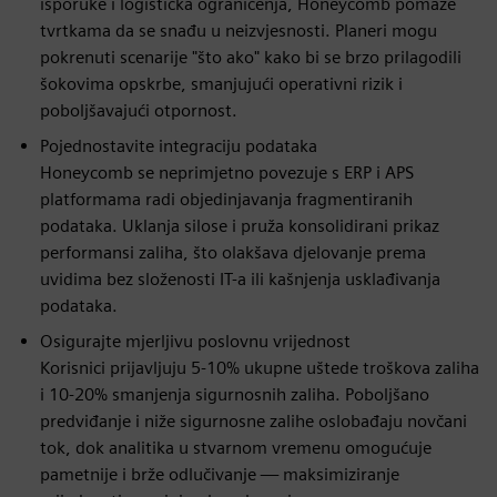
isporuke i logistička ograničenja, Honeycomb pomaže
tvrtkama da se snađu u neizvjesnosti. Planeri mogu
pokrenuti scenarije "što ako" kako bi se brzo prilagodili
šokovima opskrbe, smanjujući operativni rizik i
poboljšavajući otpornost.
Pojednostavite integraciju podataka
Honeycomb se neprimjetno povezuje s ERP i APS
platformama radi objedinjavanja fragmentiranih
podataka. Uklanja silose i pruža konsolidirani prikaz
performansi zaliha, što olakšava djelovanje prema
uvidima bez složenosti IT-a ili kašnjenja usklađivanja
podataka.
Osigurajte mjerljivu poslovnu vrijednost
Korisnici prijavljuju 5-10% ukupne uštede troškova zaliha
i 10-20% smanjenja sigurnosnih zaliha. Poboljšano
predviđanje i niže sigurnosne zalihe oslobađaju novčani
tok, dok analitika u stvarnom vremenu omogućuje
pametnije i brže odlučivanje — maksimiziranje