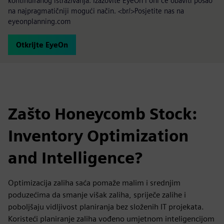
kontinuiranog istraživanja. Izazovite EyeOn i oni će obaviti posao
na najpragmatičniji mogući način. <br/>Posjetite nas na
eyeonplanning.com
Otkrijte EyeOn
Zašto Honeycomb Stock:
Inventory Optimization
and Intelligence?
Optimizacija zaliha saća pomaže malim i srednjim
poduzećima da smanje višak zaliha, spriječe zalihe i
poboljšaju vidljivost planiranja bez složenih IT projekata.
Koristeći planiranje zaliha vođeno umjetnom inteligencijom