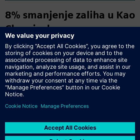
8% smanjenje zaliha u Kao
Chemicals
U Kao Chemicalsu tim za upravljanje lancem opskrbe
implementirao je ciljne razine zaliha definirane s EyeOn
Stock, u kombinaciji s aktivnim S&OE procesom. U roku od
6 mjeseci to je dovelo do smanjenja ukupnih zaliha od 8% i
dodatnih ušteda od 20 tisuća eura na troškovima vanjskog
skladištenja.