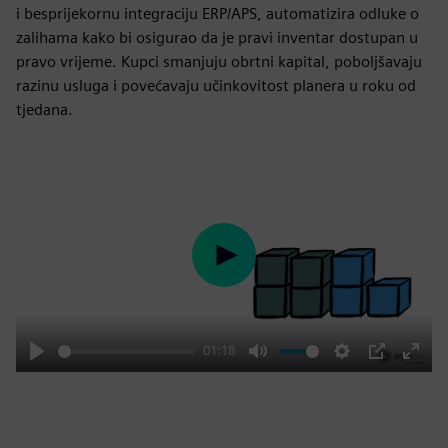
i besprijekornu integraciju ERP/APS, automatizira odluke o
zalihama kako bi osigurao da je pravi inventar dostupan u
pravo vrijeme. Kupci smanjuju obrtni kapital, poboljšavaju
razinu usluga i povećavaju učinkovitost planera u roku od
tjedana.
Play
01:18
Play
Mute
Settings
PIP
Enter
fulls