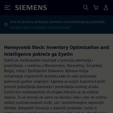
Siemens
Ova se stranica prikazuje pomoću automatiziranog prijevoda.
Umjesto toga, pogledaj na engleskom?
Honeycomb Stock: Inventory Optimization and
Intelligence pokreće ga EyeOn
EyeOn je međunarodni stručnjak u području planiranja i
predviđanja, s uredima u Nizozemskoj, Njemačkoj, Švicarskoj,
Belgiji, Irskoj i Sjedinjenim Državama. Njihova misija:
ostvarivanje impresivnih rezultata kako bi vaše poslovanje
pokrenulo godine unaprijed. Zajedno sa svojim kupcima EyeOn
provodi poboljšanja planiranja i predviđanja visokog učinka.
EyeOn tim međunarodnih stručnjaka fokusira se na složene
izazove. To se temelji ne samo na iskustvu rada s više od stotinu
velikih multinacionalnih tvrtki, već i kombiniranjem najnovijih
tehnika, dokazanih inovacija u znanosti podataka i uvida iz