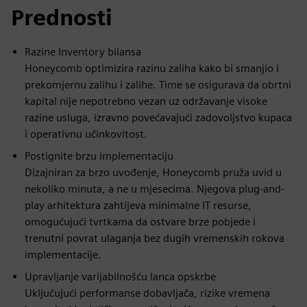
Prednosti
Razine Inventory bilansa
Honeycomb optimizira razinu zaliha kako bi smanjio i
prekomjernu zalihu i zalihe. Time se osigurava da obrtni
kapital nije nepotrebno vezan uz održavanje visoke
razine usluga, izravno povećavajući zadovoljstvo kupaca
i operativnu učinkovitost.
Postignite brzu implementaciju
Dizajniran za brzo uvođenje, Honeycomb pruža uvid u
nekoliko minuta, a ne u mjesecima. Njegova plug-and-
play arhitektura zahtijeva minimalne IT resurse,
omogućujući tvrtkama da ostvare brze pobjede i
trenutni povrat ulaganja bez dugih vremenskih rokova
implementacije.
Upravljanje varijabilnošću lanca opskrbe
Uključujući performanse dobavljača, rizike vremena