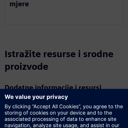
mjere
Istražite resurse i srodne
proizvode
Dodatne informacije i resursi
Evonik - Aktivni kisiki - Water Hygiene as a Service
Čista kultivacija - Evonik elements 2/2024
Što je vodikov peroksid?
Proizvodi vodikovog peroksida tvrtke Evonik