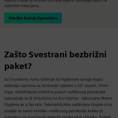
vlastito znanje za sustave doziranja kojima upravljaju kupci na
različitim lokacijama.
Otkrijte Evonik Operations
Zašto Svestrani bezbrižni
paket?
Uz Evonikovo novo rješenje za higijenske usluge kupci
dobivaju opremu za doziranje zajedno s IoT vezom. Osim
toga, oksidirajuće sredstvo poput vodikovog peroksida
isporučuje se ili sintetizira na licu mjesta - takozvana Water
Hygiene as a Service. Telemetrijskim vođenjem čovjek-stroj
dodaje se samo onoliko vodikovog peroksida koliko je
potrebno za postizanje željenih higijenskih učinaka. Sonde