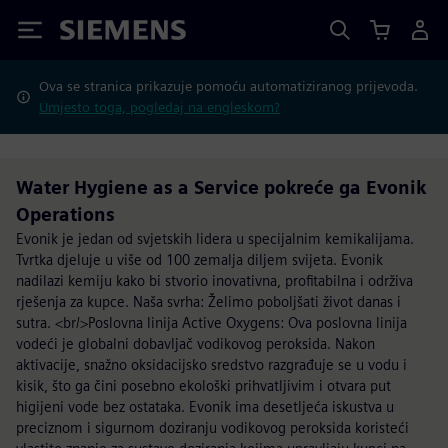
Siemens
Ova se stranica prikazuje pomoću automatiziranog prijevoda.
Umjesto toga, pogledaj na engleskom?
Water Hygiene as a Service pokreće ga Evonik
Operations
Evonik je jedan od svjetskih lidera u specijalnim kemikalijama.
Tvrtka djeluje u više od 100 zemalja diljem svijeta. Evonik
nadilazi kemiju kako bi stvorio inovativna, profitabilna i održiva
rješenja za kupce. Naša svrha: Želimo poboljšati život danas i
sutra. <br/>Poslovna linija Active Oxygens: Ova poslovna linija
vodeći je globalni dobavljač vodikovog peroksida. Nakon
aktivacije, snažno oksidacijsko sredstvo razgrađuje se u vodu i
kisik, što ga čini posebno ekološki prihvatljivim i otvara put
higijeni vode bez ostataka. Evonik ima desetljeća iskustva u
preciznom i sigurnom doziranju vodikovog peroksida koristeći