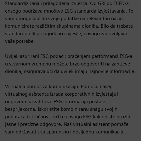
Standardizirana i prilagođena izvješća: Od GRI do TCFD-a,
ensogo podržava mnoštvo ESG standarda izvještavanja. To
vam omogućuje da svoje podatke na relevantan način
komunicirate različitim skupinama dionika. Bilo da trebate
standardno ili prilagođeno izvješće, ensogo zadovoljava
vaše potrebe.
Uvijek ažurirani ESG podaci: praćenjem performansi ESG-a
u stvarnom vremenu možete brzo odgovoriti na zahtjeve
dionika, osiguravajući da uvijek imaju najnovije informacije.
Virtualna pomoć za komunikaciju: Pomoću našeg
virtualnog asistenta izrada korporativnih izvještaja i
odgovora na zahtjeve ESG informacija postaje
besprijekorna. Iskoristite kombiniranu snagu svojih
podataka i stručnost tvrtke ensogo ESG kako biste pružili
jasne i precizne odgovore. Naš virtualni asistent pomaže
vam održavati transparentnu i dosljednu komunikaciju.