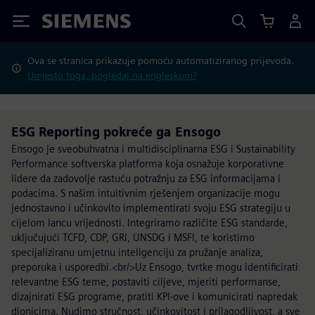
Siemens
Ova se stranica prikazuje pomoću automatiziranog prijevoda.
Umjesto toga, pogledaj na engleskom?
ESG Reporting pokreće ga Ensogo
Ensogo je sveobuhvatna i multidisciplinarna ESG i Sustainability
Performance softverska platforma koja osnažuje korporativne
lidere da zadovolje rastuću potražnju za ESG informacijama i
podacima. S našim intuitivnim rješenjem organizacije mogu
jednostavno i učinkovito implementirati svoju ESG strategiju u
cijelom lancu vrijednosti. Integriramo različite ESG standarde,
uključujući TCFD, CDP, GRI, UNSDG i MSFI, te koristimo
specijaliziranu umjetnu inteligenciju za pružanje analiza,
preporuka i usporedbi.<br/>Uz Ensogo, tvrtke mogu identificirati
relevantne ESG teme, postaviti ciljeve, mjeriti performanse,
dizajnirati ESG programe, pratiti KPI-ove i komunicirati napredak
dionicima. Nudimo stručnost, učinkovitost i prilagodljivost, a sve