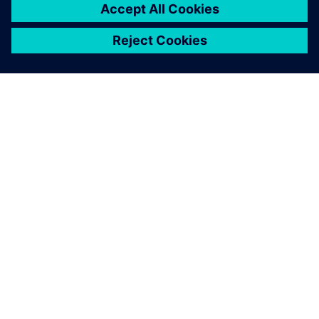
O SIEMENSU
PODACI O TVRTKI
STUPITE U KONTAKT