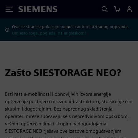
Siemens
Ova se stranica prikazuje pomoću automatiziranog prijevoda.
Umjesto toga, pogledaj na engleskom?
Zašto SIESTORAGE NEO?
Brzi rast e-mobilnosti i obnovljivih izvora energije
opterećuje postojeću mrežnu infrastrukturu, što širenje čini
skupim i dugotrajnim. Bez naprednog skladištenja,
operateri mreže suočavaju se s nepredvidivom opskrbom,
vršnim opterećenjima i skupim nadogradnjama.
SIESTORAGE NEO rješava ove izazove omogućavanjem