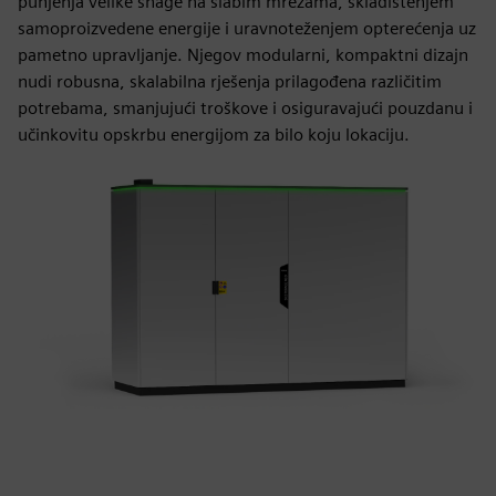
punjenja velike snage na slabim mrežama, skladištenjem
samoproizvedene energije i uravnoteženjem opterećenja uz
pametno upravljanje. Njegov modularni, kompaktni dizajn
nudi robusna, skalabilna rješenja prilagođena različitim
potrebama, smanjujući troškove i osiguravajući pouzdanu i
učinkovitu opskrbu energijom za bilo koju lokaciju.