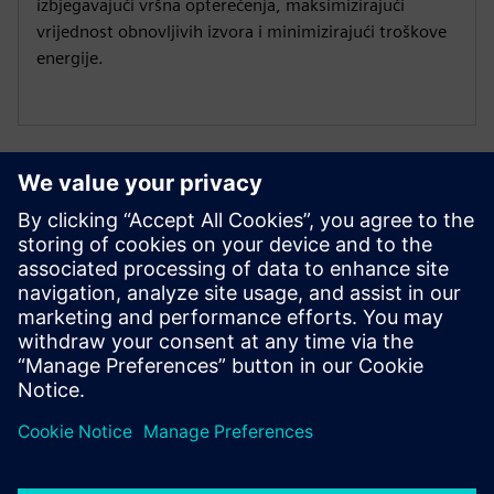
izbjegavajući vršna opterećenja, maksimizirajući
vrijednost obnovljivih izvora i minimizirajući troškove
energije.
Rješenja za skladištenje energije baterije
Steknite dubinsko znanje i uvid u BESS
Pretplatite se