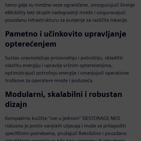
tamo gdje su mrežne veze ograničene, omogućujući širenje
eMobility bez skupih nadogradnji mreže i osiguravajući
pouzdanu infrastrukturu za punjenje za različite lokacije.
Pametno i učinkovito upravljanje
opterećenjem
Sustav uravnotežuje proizvodnju i potrošnju, skladišti
vlastitu energiju i upravlja vršnim opterećenjima,
optimizirajući potrošnju energije i smanjujući operativne
troškove za operatere mreže i poduzeća.
Modularni, skalabilni i robustan
dizajn
Kompaktno kućište "sve u jednom" SIESTORAGE NEO
robusno je protiv vanjskih utjecaja i može se prilagoditi
specifičnim potrebama, pružajući fleksibilno i pouzdano
skladištenje energije za bilo koju primjenu ili okruženje.