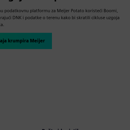
enu podatkovnu platformu za Meijer Potato koristeći Boomi,
rajući DNK i podatke o terenu kako bi skratili cikluse uzgoja
ka.
učaja krumpira Meijer