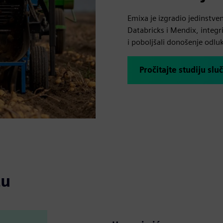
Emixa je izgradio jedinstv
Databricks i Mendix, integri
i poboljšali donošenje odlu
Pročitajte studiju sl
tu