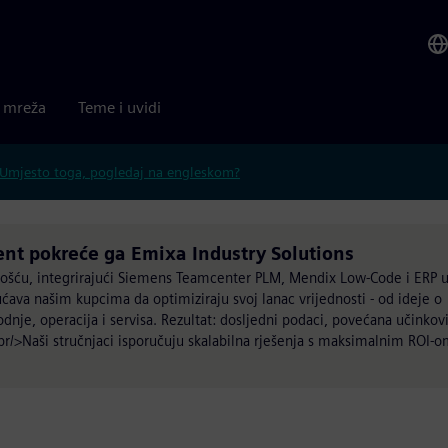
a mreža
Teme i uvidi
Umjesto toga, pogledaj na engleskom?
nt pokreće ga Emixa Industry Solutions
nošću, integrirajući Siemens Teamcenter PLM, Mendix Low-Code i ERP 
ćava našim kupcima da optimiziraju svoj lanac vrijednosti - od ideje o
dnje, operacija i servisa. Rezultat: dosljedni podaci, povećana učinkov
br/>Naši stručnjaci isporučuju skalabilna rješenja s maksimalnim ROI-o