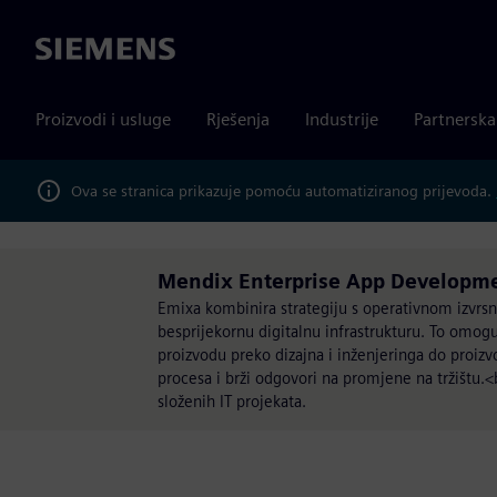
Siemens
Proizvodi i usluge
Rješenja
Industrije
Partnersk
Ova se stranica prikazuje pomoću automatiziranog prijevoda.
Mendix Enterprise App Developme
Emixa kombinira strategiju s operativnom izvrs
besprijekornu digitalnu infrastrukturu. To omogu
proizvodu preko dizajna i inženjeringa do proizvo
procesa i brži odgovori na promjene na tržištu.<
složenih IT projekata.