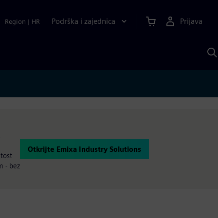
Podrška i zajednica
Prijava
Region
|
HR
P
p
S
u
Otkrijte Emixa Industry Solutions
itost
m - bez