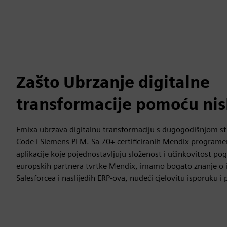
Zašto Ubrzanje digitalne
transformacije pomoću ni
Emixa ubrzava digitalnu transformaciju s dugogodišnjom s
Code i Siemens PLM. Sa 70+ certificiranih Mendix programe
aplikacije koje pojednostavljuju složenost i učinkovitost p
europskih partnera tvrtke Mendix, imamo bogato znanje o in
Salesforcea i naslijeđih ERP-ova, nudeći cjelovitu isporuku i